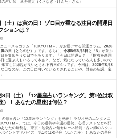
属の占い師 草彅健太（くさなぎ・けんた）さん）
8日（土）は寅の日！ ゾロ目が重なる注目の開運日
クションは？
00
ニュース＆コラム「TOKYO FM＋」がお届けする開運コラム。
2026
「寅の日（とらのひ）」
です。さらに、
令和8年8月8日
と「8」が並ぶ
注目を集めそうな日でもあります。「今日は開運日？」「財布を新調
の日に選ぶ人もいるって本当？」など、気になっている人も多いので
や旅立ちに縁起が良いとされる吉日の1つです。今回は、
2026年8月8
んな日なのか、この日に向いているとされることや、財布の新調、宝
す。
月8日（土）「12星座占いランキング」第1位は双
座）！ あなたの星座は何位？
00
（土）の毎日占い「12星座ランキング」を発表！ ラジオ発のエンタメニ
OKYO FM＋」では、今日の運勢や今週の運勢、心理テストなどを配
）のあなたの運勢を、東京・池袋占い館セレーネ所属・占い師のムクル
ンポイントアドバイス」第1位は双子座（ふたご座）！ あなたの星座