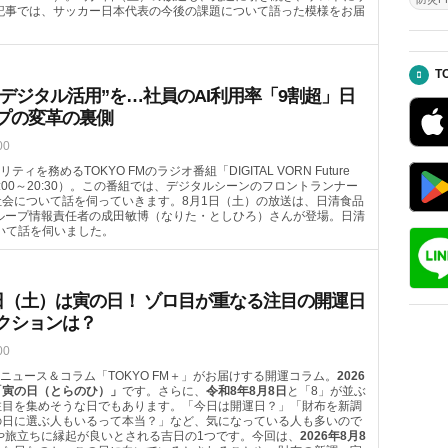
記事では、サッカー日本代表の今後の課題について語った模様をお届
T
“デジタル活用”を…社員のAI利用率「9割超」日
プの変革の裏側
00
ィを務めるTOKYO FMのラジオ番組「DIGITAL VORN Future
20:00～20:30）。この番組では、デジタルシーンのフロントランナー
会について話を伺っていきます。8月1日（土）の放送は、日清食品
 グループ情報責任者の成田敏博（なりた・としひろ）さんが登場。日清
ついて話を伺いました。
8日（土）は寅の日！ ゾロ目が重なる注目の開運日
クションは？
00
ニュース＆コラム「TOKYO FM＋」がお届けする開運コラム。
2026
「寅の日（とらのひ）」
です。さらに、
令和8年8月8日
と「8」が並ぶ
注目を集めそうな日でもあります。「今日は開運日？」「財布を新調
の日に選ぶ人もいるって本当？」など、気になっている人も多いので
や旅立ちに縁起が良いとされる吉日の1つです。今回は、
2026年8月8