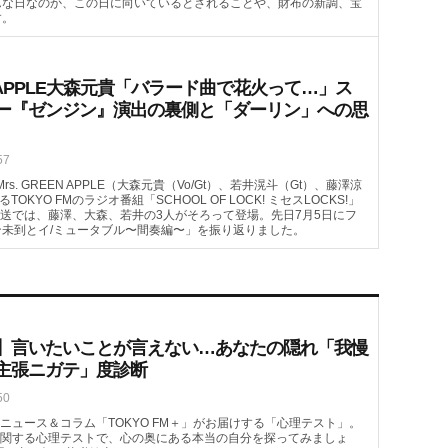
んな日なのか、この日に向いているとされることや、財布の新調、宝
す。
EEN APPLE大森元貴「バラード曲で花火って…」ス
ー『ゼンジン』演出の裏側と「ダーリン」への思
57
s. GREEN APPLE（大森元貴（Vo/Gt）、若井滉斗（Gt）、藤澤涼
YO FMのラジオ番組「SCHOOL OF LOCK! ミセスLOCKS!」
）の放送では、藤澤、大森、若井の3人がそろって登場。先日7月5日にフ
未到とイ/ミュータブル〜間奏編〜」を振り返りました。
】言いたいことが言えない…あなたの隠れ「我慢
主張ニガテ」度診断
50
ニュース＆コラム「TOKYO FM＋」がお届けする「心理テスト」。
関する心理テストで、心の奥にある本当の自分を探ってみましょ