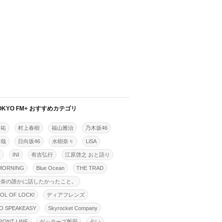
OKYO FM+ おすすめカテゴリ
佳祐
村上春樹
福山雅治
乃木坂46
拓哉
日向坂46
水樹奈々
LiSA
明
INI
有吉弘行
江原啓之 おと語り
MORNING
Blue Ocean
THE TRAD
怜奈の誰かに話したかったこと。
OL OF LOCK!
ディアフレンズ
O SPEAKEASY
Skyrocket Company
ONT LINE
ゲッターズ飯田
占い