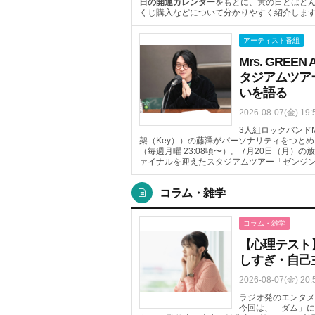
日の開運カレンダー
をもとに、寅の日とはど
くじ購入などについて分かりやすく紹介しま
アーティスト番組
Mrs. GR
タジアムツア
いを語る
2026-08-07(金) 19:
3人組ロックバンドMr
架（Key））の藤澤がパーソナリティをつとめるTOK
（毎週月曜 23:08頃〜）。 7月20日（月
ァイナルを迎えたスタジアムツアー「ゼンジン
コラム・雑学
コラム・雑学
【心理テスト
しすぎ・自己
2026-08-07(金) 20:
ラジオ発のエンタメ
今回は、「ダム」に