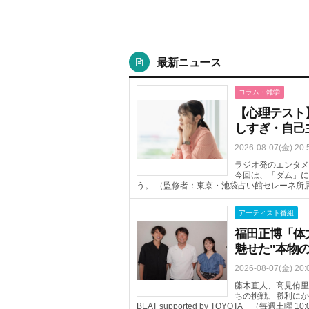
最新ニュース
コラム・雑学
【心理テスト
しすぎ・自己
2026-08-07(金) 20:
ラジオ発のエンタメ
今回は、「ダム」に
う。 （監修者：東京・池袋占い館セレーネ所
アーティスト番組
福田正博「体
魅せた"本物
2026-08-07(金) 20:
藤木直人、高見侑里
ちの挑戦、勝利にかけ
BEAT supported by TOYOTA」（毎