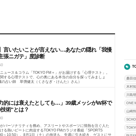
】言いたいことが言えない…あなたの隠れ「我慢
主張ニガテ」度診断
50
T
ニュース＆コラム「TOKYO FM＋」がお届けする「心理テスト」。
関する心理テストで、心の奥にある本当の自分を探ってみましょ
桑田
属の占い師 草彅健太（くさなぎ・けんた）さん）
木村
川島
力的には衰えたとしても…」39歳メッシがW杯で
ONE 
の技術"とは？
山崎
00
SCHO
がパーソナリティを務め、アスリートやスポーツに情熱を注ぐ人た
TOKY
る熱いビートに肉迫するTOKYO FMのラジオ番組「SPORTS
週土曜 10:00～10:50）。8月1日（土）の放送も、先週に引き続き、ゲストにサ
防災FR