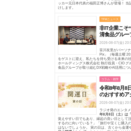
ッカー元日本代表の福田正博さんが登場！ 当
けします。
TFMニュース
非IT企業こそ
清食品グルー
2026-08-07(金) 20:
笹川友里がパーソナリテ
Pix」（毎週土曜 
をゲストに迎え、私たちを待ち受ける未来の社
ホールディングス株式会社 執行役員・CIO
食品グループが取り組むDX戦略やAI活用に
コラム・雑学
令和8年8月
のおすすめア
2026-08-07(金) 20:
ラジオ発のエンタメ
年8月8日（土）は
覚えやすい日でもあり、縁起の良い日として
するのに向いている？」「旅行や宝くじ購入
はないでしょうか。 寅の日は、古くから金運