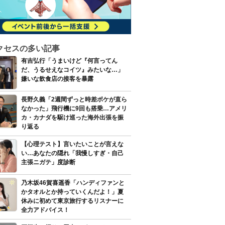
クセスの多い記事
有吉弘行「うまいけど『何言ってん
だ、うるせえなコイツ』みたいな…」
嫌いな飲食店の接客を暴露
長野久義「2週間ずっと時差ボケが直ら
なかった」飛行機に9回も搭乗…アメリ
カ・カナダを駆け巡った海外出張を振
り返る
【心理テスト】言いたいことが言えな
い…あなたの隠れ「我慢しすぎ・自己
主張ニガテ」度診断
乃木坂46賀喜遥香「ハンディファンと
かタオルとか持っていくんだよ！」夏
休みに初めて東京旅行するリスナーに
全力アドバイス！