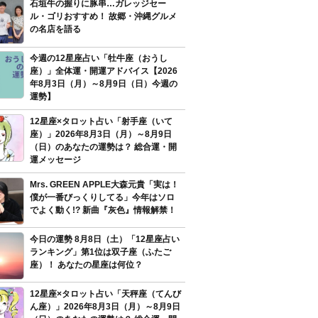
石垣牛の握りに豚串…ガレッジセー
ル・ゴリおすすめ！ 故郷・沖縄グルメ
の名店を語る
今週の12星座占い「牡牛座（おうし
座）」全体運・開運アドバイス【2026
年8月3日（月）～8月9日（日）今週の
運勢】
12星座×タロット占い「射手座（いて
座）」2026年8月3日（月）～8月9日
（日）のあなたの運勢は？ 総合運・開
運メッセージ
Mrs. GREEN APPLE大森元貴「実は！
僕が一番びっくりしてる」今年はソロ
でよく動く!? 新曲『灰色』情報解禁！
今日の運勢 8月8日（土）「12星座占い
ランキング」第1位は双子座（ふたご
座）！ あなたの星座は何位？
12星座×タロット占い「天秤座（てんび
ん座）」2026年8月3日（月）～8月9日