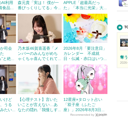
AI利用
森元貴「実は！ 僕が一
APPLE「超最高だっ
食品...
番びっくりしてる」今...
た」「本当に光栄」大...
T
つか司会
乃木坂46賀喜遥香「メ
2026年8月「要注意日」
った
ンバーのみんながめち
カレンダー 不成就
奪う
と絶...
ゃくちゃ喜んでくれて...
日・仏滅・赤口はいつ...
2026-
まいけど
【心理テスト】言いた
12星座×タロット占い
だ、うる
いことが言えない…あ
「双子座（ふたご
たい...
なたの隠れ「我慢しす...
座）」2026年8月3日...
Recommended by