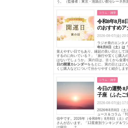
う。 （監修者：東京・池袋占い館セレーネ所
コラム・雑学
令和8年8月
のおすすめア
2026-08-07(金) 20:
ラジオ発のエンタメ
年8月8日（土）は
覚えやすい日でもあり、縁起の良い日として
するのに向いている？」「旅行や宝くじ購入
はないでしょうか。 寅の日は、古くから金運
日の開運カレンダー
をもとに、寅の日とはど
くじ購入などについて分かりやすく紹介しま
コラム・雑学
今日の運勢 8
子座（ふたご
2026-08-07(金) 17:
2026年8月8日
ュース＆コラム「T
信中です。2026年（令和8年）8月8日（土
さんが占います。「12星座別ランキング＆ワ
は何位……？