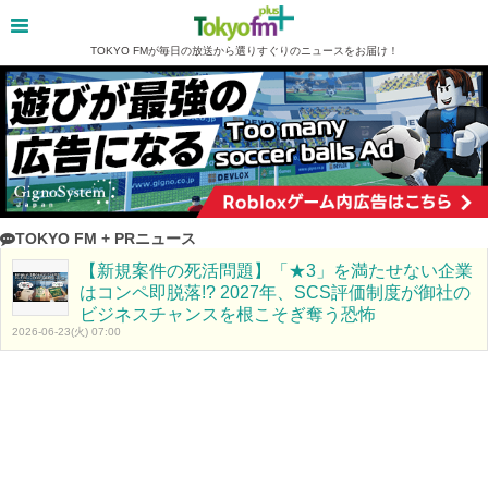
TOKYO FMが毎日の放送から選りすぐりのニュースをお届け！
TOKYO FM + PRニュース
【新規案件の死活問題】「★3」を満たせない企業
はコンペ即脱落!? 2027年、SCS評価制度が御社の
ビジネスチャンスを根こそぎ奪う恐怖
2026-06-23(火) 07:00