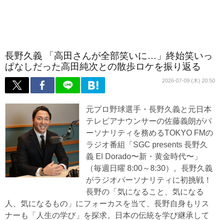
長野久義 「高田さんが全部笑いに…」終始笑いっ
ぱなしだった高田純次との散歩ロケを振り返る
2026-07-09 (木) 20:50
元プロ野球選手・長野久義と元日本
テレビアナウンサーの佐藤義朗がパ
ーソナリティを務めるTOKYO FMの
ラジオ番組「SGC presents 長野久
義 El Dorado〜新・黄金時代〜」
（毎週日曜 8:00～8:30）。長野久義
がラジオパーソナリティに初挑戦！
長野の「気になること、気になる
人、気になるもの」にフォーカスを当て、長野自身もリス
ナーも「人生の学び」を探求。日本の伝統を学び継承して