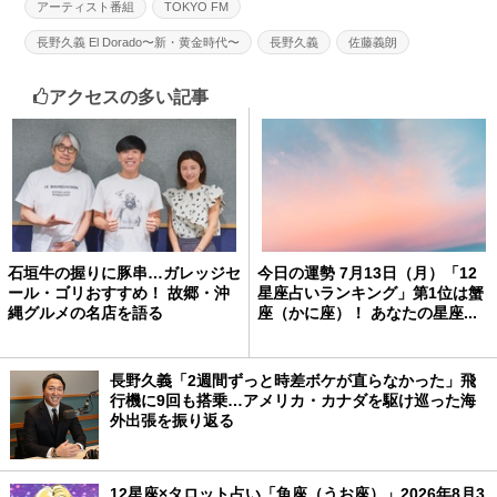
アーティスト番組
TOKYO FM
長野久義 El Dorado〜新・黄金時代〜
長野久義
佐藤義朗
アクセスの多い記事
石垣牛の握りに豚串…ガレッジセ
今日の運勢 7月13日（月）「12
ール・ゴリおすすめ！ 故郷・沖
星座占いランキング」第1位は蟹
縄グルメの名店を語る
座（かに座）！ あなたの星座...
長野久義「2週間ずっと時差ボケが直らなかった」飛
行機に9回も搭乗…アメリカ・カナダを駆け巡った海
外出張を振り返る
12星座×タロット占い「魚座（うお座）」2026年8月3