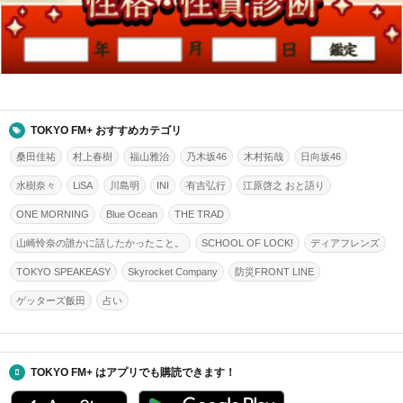
TOKYO FM+ おすすめカテゴリ
桑田佳祐
村上春樹
福山雅治
乃木坂46
木村拓哉
日向坂46
水樹奈々
LiSA
川島明
INI
有吉弘行
江原啓之 おと語り
ONE MORNING
Blue Ocean
THE TRAD
山崎怜奈の誰かに話したかったこと。
SCHOOL OF LOCK!
ディアフレンズ
TOKYO SPEAKEASY
Skyrocket Company
防災FRONT LINE
ゲッターズ飯田
占い
TOKYO FM+ はアプリでも購読できます！