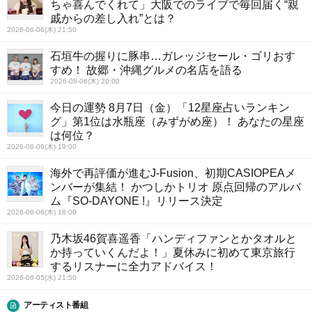
ちゃ喜んでくれて」大阪でのライブで毎回届く“親
戚からの差し入れ”とは？
2026-08-06(木) 21:50
石垣牛の握りに豚串…ガレッジセール・ゴリおす
すめ！ 故郷・沖縄グルメの名店を語る
2026-08-06(木) 20:00
今日の運勢 8月7日（金）「12星座占いランキン
グ」第1位は水瓶座（みずがめ座）！ あなたの星座
は何位？
2026-08-06(木) 19:00
海外で再評価が進むJ-Fusion、初期CASIOPEAメ
ンバーが集結！ かつしかトリオ 原点回帰のアルバ
ム『SO-DAYONE !』リリース決定
2026-08-06(木) 18:00
乃木坂46賀喜遥香「ハンディファンとかタオルと
か持っていくんだよ！」夏休みに初めて東京旅行
するリスナーに全力アドバイス！
2026-08-05(水) 21:50
アーティスト番組