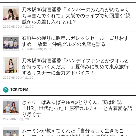
乃木坂46賀喜遥香「メンバーのみんながめちゃく
ちゃ喜んでくれて」大阪でのライブで毎回届く“親
戚からの差し入れ”とは？
2026-08-06(木) 21:50
石垣牛の握りに豚串…ガレッジセール・ゴリおす
すめ！ 故郷・沖縄グルメの名店を語る
2026-08-06(木) 20:00
乃木坂46賀喜遥香「ハンディファンとかタオルと
か持っていくんだよ！」夏休みに初めて東京旅行
するリスナーに全力アドバイス！
2026-08-05(水) 21:50
TOKYO FM
きゃりーぱみゅぱみゅ×ゆとりくん、実は雑誌
「HR」世代だった！ 原宿カルチャーと古着愛を語
り尽くす
2026-08-05(水) 20:50
ムーミンが教えてくれた「自分らしく生きるこ