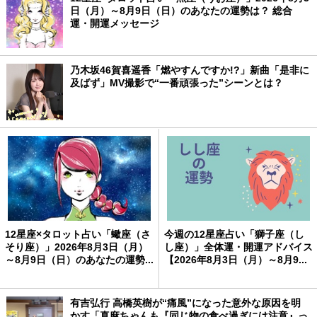
日（月）～8月9日（日）のあなたの運勢は？ 総合
運・開運メッセージ
乃木坂46賀喜遥香「燃やすんですか!?」新曲「是非に
及ばず」MV撮影で“一番頑張った”シーンとは？
12星座×タロット占い「蠍座（さ
今週の12星座占い「獅子座（し
そり座）」2026年8月3日（月）
し座）」全体運・開運アドバイス
～8月9日（日）のあなたの運勢...
【2026年8月3日（月）～8月9...
有吉弘行 高橋英樹が“痛風”になった意外な原因を明
かす「真麻ちゃんも『同じ物の食べ過ぎには注意』っ