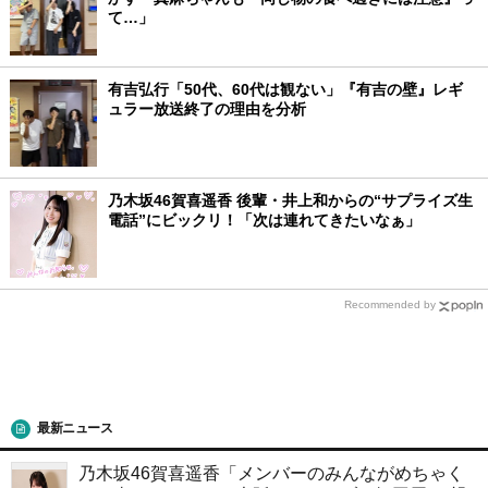
て…」
有吉弘行「50代、60代は観ない」『有吉の壁』レギ
ュラー放送終了の理由を分析
乃木坂46賀喜遥香 後輩・井上和からの“サプライズ生
電話”にビックリ！「次は連れてきたいなぁ」
Recommended by
最新ニュース
乃木坂46賀喜遥香「メンバーのみんながめちゃく