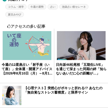
コラム・雑学
今週の運勢
占い
池袋占い館セレーネ
夏目みやび
アクセスの多い記事
今週の12星座占い「射手座（い
日向坂46松尾桜「五期生LIVE」
て座）」全体運・開運アドバイス
を通じて深まった同期の絆「知ら
【2026年8月10日（月）～8月1...
ないあいだに心の距離が…」
【心理テスト】突然心がポキッと折れる!? あなたの
「無自覚なストレス蓄積度」と限界サイン