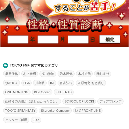
TOKYO FM+ おすすめカテゴリ
桑田佳祐
村上春樹
福山雅治
乃木坂46
木村拓哉
日向坂46
水樹奈々
LiSA
川島明
INI
有吉弘行
江原啓之 おと語り
ONE MORNING
Blue Ocean
THE TRAD
山崎怜奈の誰かに話したかったこと。
SCHOOL OF LOCK!
ディアフレンズ
TOKYO SPEAKEASY
Skyrocket Company
防災FRONT LINE
ゲッターズ飯田
占い