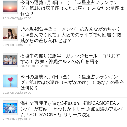
今日の運勢 8月8日（土）「12星座占いランキン
グ」第1位は双子座（ふたご座）！ あなたの星座は
何位？
2026-08-07(金) 17:00
乃木坂46賀喜遥香「メンバーのみんながめちゃく
ちゃ喜んでくれて」大阪でのライブで毎回届く“親
戚からの差し入れ”とは？
2026-08-06(木) 21:50
石垣牛の握りに豚串…ガレッジセール・ゴリおす
すめ！ 故郷・沖縄グルメの名店を語る
2026-08-06(木) 20:00
今日の運勢 8月7日（金）「12星座占いランキン
グ」第1位は水瓶座（みずがめ座）！ あなたの星座
は何位？
2026-08-06(木) 19:00
海外で再評価が進むJ-Fusion、初期CASIOPEAメ
ンバーが集結！ かつしかトリオ 原点回帰のアルバ
ム『SO-DAYONE !』リリース決定
2026-08-06(木) 18:00