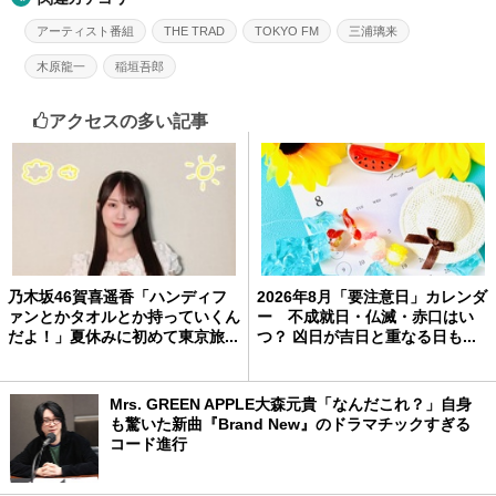
アーティスト番組
THE TRAD
TOKYO FM
三浦璃来
木原龍一
稲垣吾郎
アクセスの多い記事
乃木坂46賀喜遥香「ハンディフ
2026年8月「要注意日」カレンダ
ァンとかタオルとか持っていくん
ー 不成就日・仏滅・赤口はい
だよ！」夏休みに初めて東京旅...
つ？ 凶日が吉日と重なる日も...
Mrs. GREEN APPLE大森元貴「なんだこれ？」自身
も驚いた新曲『Brand New』のドラマチックすぎる
コード進行