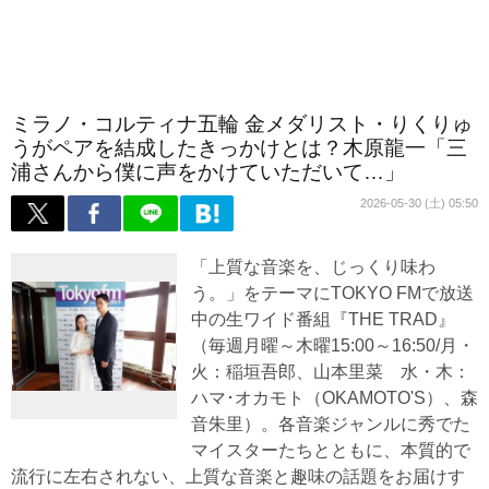
ミラノ・コルティナ五輪 金メダリスト・りくりゅ
うがペアを結成したきっかけとは？木原龍一「三
浦さんから僕に声をかけていただいて…」
2026-05-30 (土) 05:50
「上質な音楽を、じっくり味わ
う。」をテーマにTOKYO FMで放送
中の生ワイド番組『THE TRAD』
（毎週月曜～木曜15:00～16:50/月・
火：稲垣吾郎、山本里菜 水・木：
ハマ･オカモト（OKAMOTO'S）、森
音朱里）。各音楽ジャンルに秀でた
マイスターたちとともに、本質的で
流行に左右されない、上質な音楽と趣味の話題をお届けす