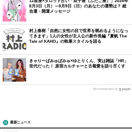
12星座×タロット占い「双子座（ふたご座）」2026年
8月3日（月）～8月9日（日）のあなたの運勢は？ 総
合運・開運メッセージ
村上春樹「自然に女性の目で世界を眺めるようになっ
てきます」1人の女性が主人公の新作長編『夏帆 The
Tale of KAHO』の執筆スタイルを語る
きゃりーぱみゅぱみゅ×ゆとりくん、実は雑誌「HR」
世代だった！ 原宿カルチャーと古着愛を語り尽くす
Recommended by
最新ニュース