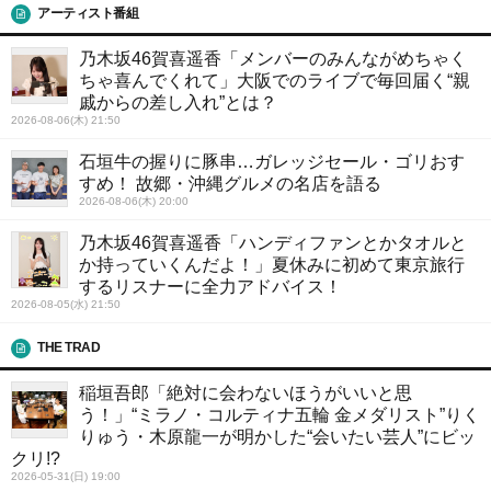
アーティスト番組
乃木坂46賀喜遥香「メンバーのみんながめちゃく
ちゃ喜んでくれて」大阪でのライブで毎回届く“親
戚からの差し入れ”とは？
2026-08-06(木) 21:50
石垣牛の握りに豚串…ガレッジセール・ゴリおす
すめ！ 故郷・沖縄グルメの名店を語る
2026-08-06(木) 20:00
乃木坂46賀喜遥香「ハンディファンとかタオルと
か持っていくんだよ！」夏休みに初めて東京旅行
するリスナーに全力アドバイス！
2026-08-05(水) 21:50
THE TRAD
稲垣吾郎「絶対に会わないほうがいいと思
う！」“ミラノ・コルティナ五輪 金メダリスト”りく
りゅう・木原龍一が明かした“会いたい芸人”にビッ
クリ!?
2026-05-31(日) 19:00