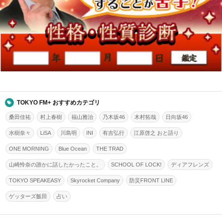
TOKYO FM+ おすすめカテゴリ
桑田佳祐
村上春樹
福山雅治
乃木坂46
木村拓哉
日向坂46
水樹奈々
LiSA
川島明
INI
有吉弘行
江原啓之 おと語り
ONE MORNING
Blue Ocean
THE TRAD
山崎怜奈の誰かに話したかったこと。
SCHOOL OF LOCK!
ディアフレンズ
TOKYO SPEAKEASY
Skyrocket Company
防災FRONT LINE
ゲッターズ飯田
占い