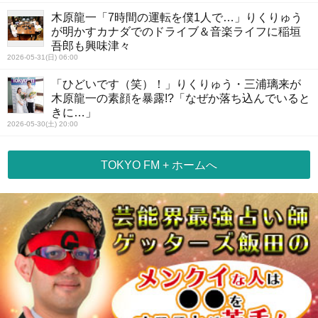
木原龍一「7時間の運転を僕1人で…」りくりゅう
が明かすカナダでのドライブ＆音楽ライフに稲垣
吾郎も興味津々
2026-05-31(日) 06:00
「ひどいです（笑）！」りくりゅう・三浦璃来が
木原龍一の素顔を暴露!?「なぜか落ち込んでいると
きに…」
2026-05-30(土) 20:00
TOKYO FM + ホームへ