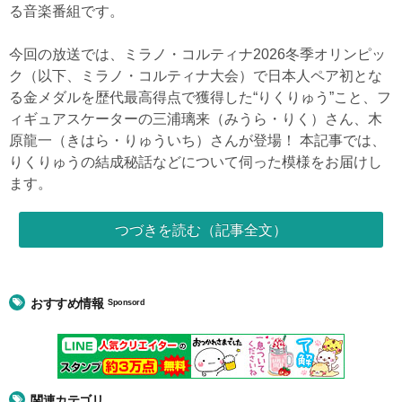
る音楽番組です。
今回の放送では、ミラノ・コルティナ2026冬季オリンピッ
ク（以下、ミラノ・コルティナ大会）で日本人ペア初とな
る金メダルを歴代最高得点で獲得した“りくりゅう”こと、フ
ィギュアスケーターの三浦璃来（みうら・りく）さん、木
原龍一（きはら・りゅういち）さんが登場！ 本記事では、
りくりゅうの結成秘話などについて伺った模様をお届けし
ます。
つづきを読む（記事全文）
おすすめ情報
Sponsord
関連カテゴリ