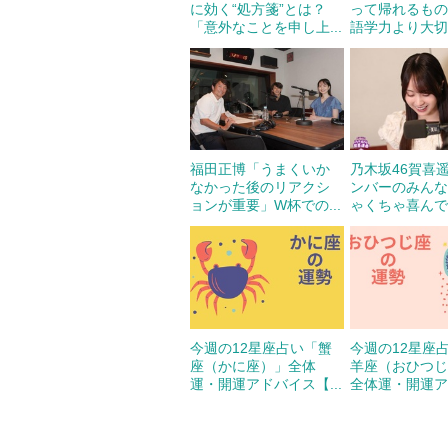
に効く“処方箋”とは？
って帰れるも
「意外なことを申し上...
語学力より大切な
福田正博「うまくいか
乃木坂46賀喜
なかった後のリアクシ
ンバーのみん
ョンが重要」W杯での...
ゃくちゃ喜んでく
今週の12星座占い「蟹
今週の12星座
座（かに座）」全体
羊座（おひつ
運・開運アドバイス【...
全体運・開運アド