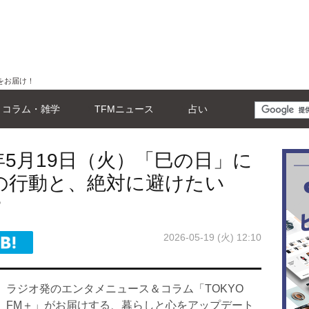
をお届け！
コラム・雑学
TFMニュース
占い
6年5月19日（火）「巳の日」に
の行動と、絶対に避けたい
？
2026-05-19 (火) 12:10
ラジオ発のエンタメニュース＆コラム「TOKYO
FM＋」がお届けする、暮らしと心をアップデート