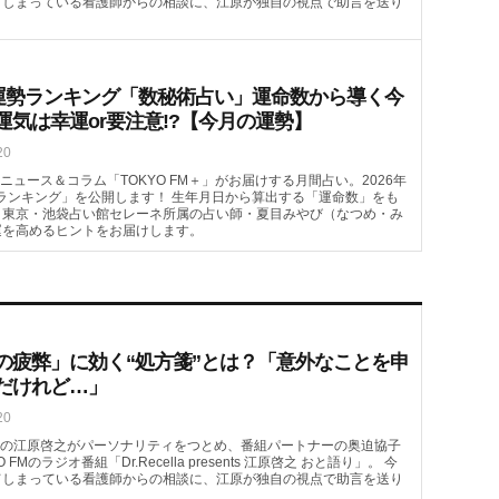
てしまっている看護師からの相談に、江原が独自の視点で助言を送り
月の運勢ランキング「数秘術占い」運命数から導く今
運気は幸運or要注意!?【今月の運勢】
20
ュース＆コラム「TOKYO FM＋」がお届けする月間占い。2026年
ランキング」を公開します！ 生年月日から算出する「運命数」をも
。東京・池袋占い館セレーネ所属の占い師・夏目みやび（なつめ・み
運を高めるヒントをお届けします。
の疲弊」に効く“処方箋”とは？「意外なことを申
だけれど…」
20
の江原啓之がパーソナリティをつとめ、番組パートナーの奥迫協子
FMのラジオ番組「Dr.Recella presents 江原啓之 おと語り」。 今
てしまっている看護師からの相談に、江原が独自の視点で助言を送り