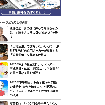
クセスの多い記事
江原啓之「あの世に持って帰れるもの
は…」語学力より大切な“生き方”を語
る
「土地活用」で後悔しないために…“累
計7万戸超”の住宅メーカーが提案する
「資産価値」を高める仕組み
2026年8月「要注意日」カレンダー
不成就日・仏滅・赤口はいつ？ 凶日が
吉日と重なる日も解説！
2026年下半期占い◆山羊座（やぎ座）
の運勢◆“自分を知ること”が開運のカ
ギに!? エンジェルカードが伝える幸運
の法則
有吉弘行「いつか司会をやりたくなっ