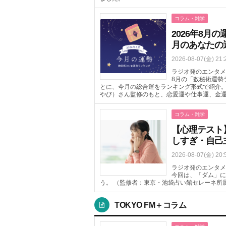
コラム・雑学
2026年8
月のあなたの
2026-08-07(金) 21:
ラジオ発のエンタメニ
8月の「数秘術運勢
とに、今月の総合運をランキング形式で紹介
やび）さん監修のもと、恋愛運や仕事運、金
コラム・雑学
【心理テスト
しすぎ・自己
2026-08-07(金) 20:
ラジオ発のエンタメ
今回は、「ダム」に
う。 （監修者：東京・池袋占い館セレーネ所
TOKYO FM＋コラム