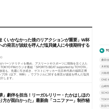
まくいかなかった後のリアクションが重要」W杯
への発言が波紋を呼んだ塩貝健人に今後期待する
T
00
桑田
がパーソナリティを務め、アスリートやスポーツに情熱を注ぐ人た
木村
FMのラジオ番組「SPORTS BEAT supported by TOYOTA」
（土）の放送も、先週に引き続き、ゲストにサッカー元日本代表の福田正博
川島
カップ26（以下、W杯）」でブラジルに対する発言が波紋を呼んだ塩貝
紹介します。
ONE 
山崎
SCHO
華」劇伴を担当！リーガルリリー・たかはしほの
TOKY
り方が面白かった」最新曲「コニファー」制作秘
防災FR