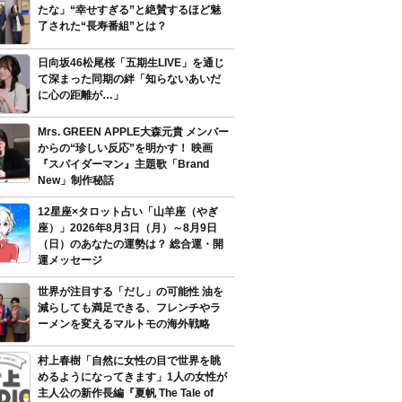
たな」“幸せすぎる”と絶賛するほど魅
了された“長寿番組”とは？
日向坂46松尾桜「五期生LIVE」を通じ
て深まった同期の絆「知らないあいだ
に心の距離が…」
Mrs. GREEN APPLE大森元貴 メンバー
からの“珍しい反応”を明かす！ 映画
『スパイダーマン』主題歌「Brand
New」制作秘話
12星座×タロット占い「山羊座（やぎ
座）」2026年8月3日（月）～8月9日
（日）のあなたの運勢は？ 総合運・開
運メッセージ
世界が注目する「だし」の可能性 油を
減らしても満足できる、フレンチやラ
ーメンを変えるマルトモの海外戦略
村上春樹「自然に女性の目で世界を眺
めるようになってきます」1人の女性が
主人公の新作長編『夏帆 The Tale of