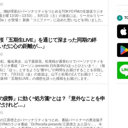
50
、潮紗理菜がパーソナリティをつとめるTOKYO FMの生放送ラジオ
毎週土曜 13:00～13:53）。8月1日（土）の放送には、リーガルリリー
T
（Ba.）が登場！ 新曲「コニファー」に込めた想いなどを伺いました。
桜「五期生LIVE」を通じて深まった同期の絆
いだに心の距離が…」
50
来虹、藤嶌果歩、山下葉留花、松尾桜が週替わりでパーソナリティを
のラジオ番組「ローソン presents 日向坂46のほっとひといき！」（毎
ランチ前に「ほっ」とするような“癒やし”の時間をお届けすることを目指し
です。7月31日（金）の放送は、山下と松尾の2人でお届け！ ここ
向坂46「五期生LIVE」の感想を語った模様をお届けします。
の疲弊」に効く“処方箋”とは？「意外なことを申
だけれど…」
20
の江原啓之がパーソナリティをつとめ、番組パートナーの奥迫協子
FMのラジオ番組「Dr.Recella presents 江原啓之 おと語り」。 今