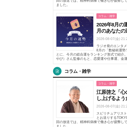
回の放送では、精神科病棟で働き心が疲弊し
ました。
コラム・雑学
2026年8
月のあなたの
2026-08-07(金) 21:
ラジオ発のエンタメニ
8月の「数秘術運勢
とに、今月の総合運をランキング形式で紹介
やび）さん監修のもと、恋愛運や仕事運、金
コラム・雑学
コラム・雑学
江原啓之「心
し上げるよう
2026-08-07(金) 21:
スピリチュアリスト
とお送りするTOKYO 
回の放送では、精神科病棟で働き心が疲弊し
ました。