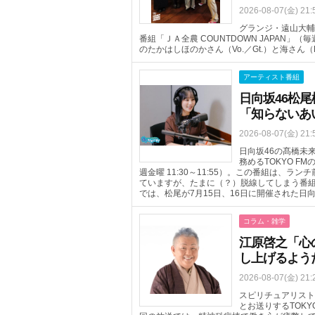
2026-08-07(金) 21:
グランジ・遠山大輔
番組「ＪＡ全農 COUNTDOWN JAPAN」（
のたかはしほのかさん（Vo.／Gt.）と海さん
アーティスト番組
日向坂46松尾
「知らないあ
2026-08-07(金) 21:
日向坂46の髙橋未
務めるTOKYO FM
週金曜 11:30～11:55）。この番組は、
ていますが、たまに（？）脱線してしまう番組
では、松尾が7月15日、16日に開催された日
コラム・雑学
江原啓之「心
し上げるよう
2026-08-07(金) 21:
スピリチュアリスト
とお送りするTOKYO 