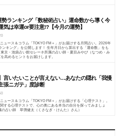
月の運勢ランキング「数秘術占い」運命数から導く今
運気は幸運or要注意!?【今月の運勢】
20
ュース＆コラム「TOKYO FM＋」がお届けする月間占い。2026年
ランキング」を公開します！ 生年月日から算出する「運命数」をも
。東京・池袋占い館セレーネ所属の占い師・夏目みやび（なつめ・み
運を高めるヒントをお届けします。
】言いたいことが言えない…あなたの隠れ「我慢
主張ニガテ」度診断
50
ニュース＆コラム「TOKYO FM＋」がお届けする「心理テスト」。
関する心理テストで、心の奥にある本当の自分を探ってみましょ
属の占い師 草彅健太（くさなぎ・けんた）さん）