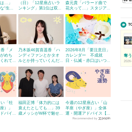
のは…」
（日）「12星座占いラ
森元貴「バラード曲で
“生...
ンキング」第1位は双...
花火って…」スタジア...
T
遥香「メ
乃木坂46賀喜遥香「ハ
2026年8月「要注意日」
ながめち
ンディファンとかタオ
カレンダー 不成就
奪う
れて...
ルとか持っていくんだ...
日・仏滅・赤口はいつ...
2026-
占い「牡
福田正博「体力的には
今週の12星座占い「山
じ座）」
衰えたとしても…」39
羊座（やぎ座）」全体
バイ...
歳メッシがW杯で魅せ...
運・開運アドバイス【...
Recommended by