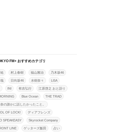
OKYO FM+ おすすめカテゴリ
佳祐
村上春樹
福山雅治
乃木坂46
拓哉
日向坂46
水樹奈々
LiSA
明
INI
有吉弘行
江原啓之 おと語り
MORNING
Blue Ocean
THE TRAD
怜奈の誰かに話したかったこと。
OL OF LOCK!
ディアフレンズ
O SPEAKEASY
Skyrocket Company
ONT LINE
ゲッターズ飯田
占い