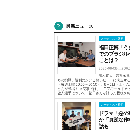
最新ニュース
アーティスト番組
福田正博「う
でのブラジル
ことは？
2026-08-08(土) 06:
藤木直人、高見侑里
ちの挑戦、勝利にかける熱いビートに肉迫するTOKYO 
（毎週土曜 10:00～10:50）。8月1日
さんが登場！ 当記事では、「FIFAワールド
健人選手について、福田さんが語った模様を
アーティスト番組
ドラマ「惡の
か「真逆な作
話も