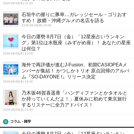
2026-08-06(木) 21:50
石垣牛の握りに豚串…ガレッジセール・ゴリおす
すめ！ 故郷・沖縄グルメの名店を語る
2026-08-06(木) 20:00
今日の運勢 8月7日（金）「12星座占いランキン
グ」第1位は水瓶座（みずがめ座）！ あなたの星座
は何位？
2026-08-06(木) 19:00
海外で再評価が進むJ-Fusion、初期CASIOPEAメ
ンバーが集結！ かつしかトリオ 原点回帰のアルバ
ム『SO-DAYONE !』リリース決定
2026-08-06(木) 18:00
乃木坂46賀喜遥香「ハンディファンとかタオルと
か持っていくんだよ！」夏休みに初めて東京旅行
するリスナーに全力アドバイス！
2026-08-05(水) 21:50
コラム・雑学
今日の運勢 8月7日（金）「12星座占いランキン