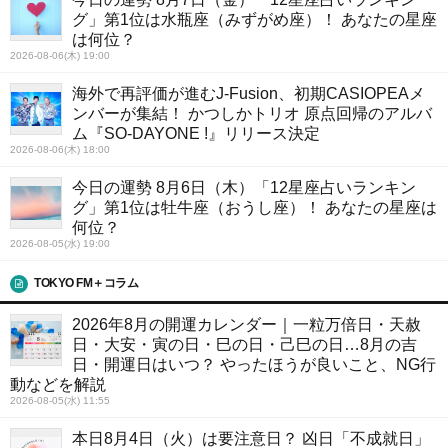
グ」第1位は水瓶座（みずがめ座）！ あなたの星座
は何位？
2026-08-06(木) 19:00
海外で再評価が進むJ-Fusion、初期CASIOPEAメ
ンバーが集結！ かつしかトリオ 原点回帰のアルバ
ム『SO-DAYONE !』リリース決定
2026-08-06(木) 18:00
今日の運勢 8月6日（木）「12星座占いランキン
グ」第1位は牡牛座（おうし座）！ あなたの星座は
何位？
2026-08-05(水) 19:00
TOKYO FM＋コラム
2026年8月の開運カレンダー｜一粒万倍日・天赦
日・大安・寅の日・巳の日・己巳の日…8月の吉
日・開運日はいつ？ やったほうが良いこと、NG行
動などを解説
2026-08-05(水) 11:55
本日8月4日（火）は要注意日？ 凶日「不成就日」