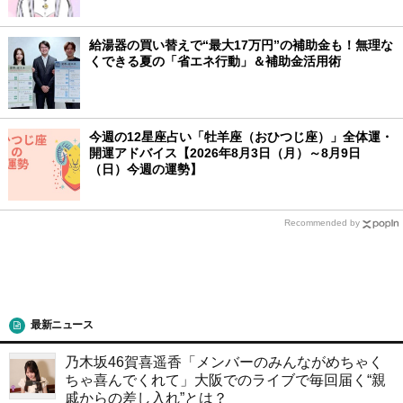
給湯器の買い替えで“最大17万円”の補助金も！無理な
くできる夏の「省エネ行動」＆補助金活用術
今週の12星座占い「牡羊座（おひつじ座）」全体運・
開運アドバイス【2026年8月3日（月）～8月9日
（日）今週の運勢】
Recommended by
最新ニュース
乃木坂46賀喜遥香「メンバーのみんながめちゃく
ちゃ喜んでくれて」大阪でのライブで毎回届く“親
戚からの差し入れ”とは？