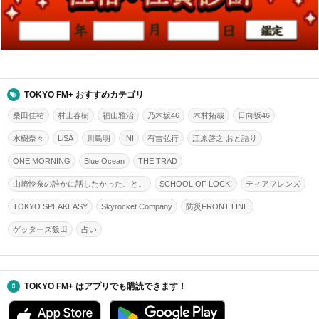
TOKYO FM+ おすすめカテゴリ
桑田佳祐
村上春樹
福山雅治
乃木坂46
木村拓哉
日向坂46
水樹奈々
LiSA
川島明
INI
有吉弘行
江原啓之 おと語り
ONE MORNING
Blue Ocean
THE TRAD
山崎怜奈の誰かに話したかったこと。
SCHOOL OF LOCK!
ディアフレンズ
TOKYO SPEAKEASY
Skyrocket Company
防災FRONT LINE
ゲッターズ飯田
占い
TOKYO FM+ はアプリでも購読できます！