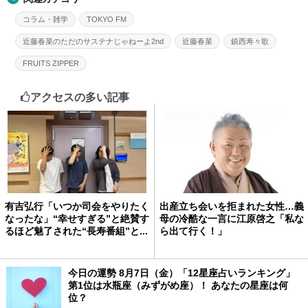
コラム・雑学
TOKYO FM
近藤春菜のただのサステナじゃねーよ2nd
近藤春菜
鎮西寿々歌
FRUITS ZIPPER
アクセスの多い記事
有吉弘行「いつか司会をやりたく
出産立ち会いを拒まれた女性…義
なったな」“幸せすぎる”と絶賛す
母の冷酷な一言に江原啓之「私な
るほど魅了された“長寿番組”と...
ら出て行く！」
今日の運勢 8月7日（金）「12星座占いランキング」
第1位は水瓶座（みずがめ座）！ あなたの星座は何
位？