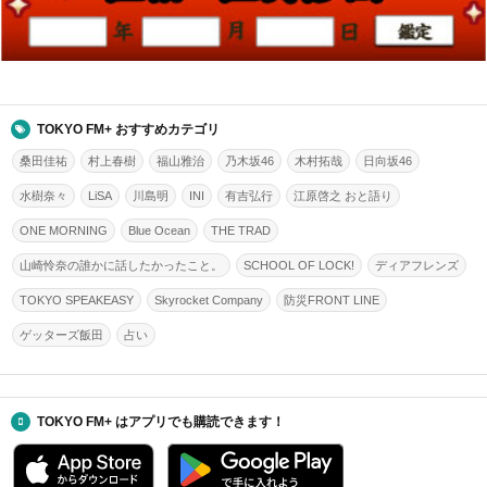
TOKYO FM+ おすすめカテゴリ
桑田佳祐
村上春樹
福山雅治
乃木坂46
木村拓哉
日向坂46
水樹奈々
LiSA
川島明
INI
有吉弘行
江原啓之 おと語り
ONE MORNING
Blue Ocean
THE TRAD
山崎怜奈の誰かに話したかったこと。
SCHOOL OF LOCK!
ディアフレンズ
TOKYO SPEAKEASY
Skyrocket Company
防災FRONT LINE
ゲッターズ飯田
占い
TOKYO FM+ はアプリでも購読できます！