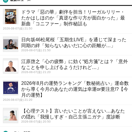
ドラマ「惡の華」劇伴を担当！リーガルリリー・
たかはしほのか「真逆な作り方が面白かった」最
新曲「コニファー」制作秘話も
2026-08-07(金) 21:50
日向坂46松尾桜「五期生LIVE」を通じて深まった
同期の絆「知らないあいだに心の距離が…」
2026-08-07(金) 21:50
江原啓之「心の疲弊」に効く“処方箋”とは？「意外
なことを申し上げるようだけれど…」
2026-08-07(金) 21:20
2026年8月の運勢ランキング「数秘術占い」運命数
から導く今月のあなたの運気は幸運or要注意!?【今
月の運勢】
2026-08-07(金) 21:20
【心理テスト】言いたいことが言えない…あなた
の隠れ「我慢しすぎ・自己主張ニガテ」度診断
2026-08-07(金) 20:50