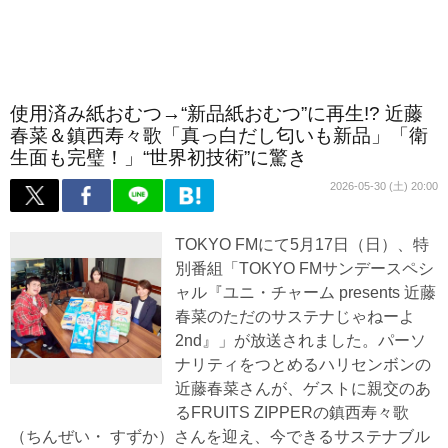
使用済み紙おむつ→“新品紙おむつ”に再生!? 近藤
春菜＆鎮西寿々歌「真っ白だし匂いも新品」「衛
生面も完璧！」“世界初技術”に驚き
2026-05-30 (土) 20:00
TOKYO FMにて5月17日（日）、特
別番組「TOKYO FMサンデースペシ
ャル『ユニ・チャーム presents 近藤
春菜のただのサステナじゃねーよ
2nd』」が放送されました。パーソ
ナリティをつとめるハリセンボンの
近藤春菜さんが、ゲストに親交のあ
るFRUITS ZIPPERの鎮西寿々歌
（ちんぜい・ すずか）さんを迎え、今できるサステナブル