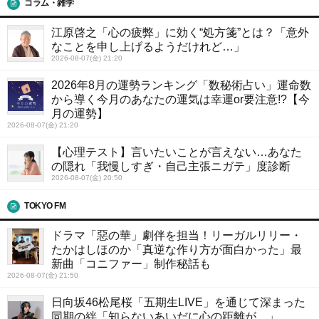
コラム・雑学
江原啓之「心の疲弊」に効く“処方箋”とは？「意外
なことを申し上げるようだけれど…」
2026-08-07(金) 21:20
2026年8月の運勢ランキング「数秘術占い」運命数
から導く今月のあなたの運気は幸運or要注意!?【今
月の運勢】
2026-08-07(金) 21:20
【心理テスト】言いたいことが言えない…あなた
の隠れ「我慢しすぎ・自己主張ニガテ」度診断
2026-08-07(金) 20:50
TOKYO FM
ドラマ「惡の華」劇伴を担当！リーガルリリー・
たかはしほのか「真逆な作り方が面白かった」最
新曲「コニファー」制作秘話も
2026-08-07(金) 21:50
日向坂46松尾桜「五期生LIVE」を通じて深まった
同期の絆「知らないあいだに心の距離が…」