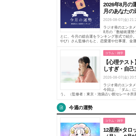
2026年8
月のあなたの
2026-08-07(金) 21:
ラジオ発のエンタメニ
8月の「数秘術運勢
とに、今月の総合運をランキング形式で紹介
やび）さん監修のもと、恋愛運や仕事運、金
コラム・雑学
【心理テスト
しすぎ・自己
2026-08-07(金) 20:
ラジオ発のエンタメ
今回は、「ダム」に
う。 （監修者：東京・池袋占い館セレーネ所
今週の運勢
コラム・雑学
12星座×タロ