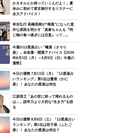
かタオルとか持っていくんだよ！」夏
休みに初めて東京旅行するリスナーに
全力アドバイス！
有吉弘行 高橋英樹が“痛風”になった意
外な原因を明かす「真麻ちゃんも『同
じ物の食べ過ぎには注意』って…」
今週の12星座占い「蠍座（さそり
座）」全体運・開運アドバイス【2026
年8月3日（月）～8月9日（日）今週の
運勢】
今日の運勢 7月13日（月）「12星座占
いランキング」第1位は蟹座（かに
座）！ あなたの星座は何位
江原啓之「あの世に持って帰れるもの
は…」語学力より大切な“生き方”を語
る
今日の運勢 8月8日（土）「12星座占い
ランキング」第1位は双子座（ふたご
座）！ あなたの星座は何位？