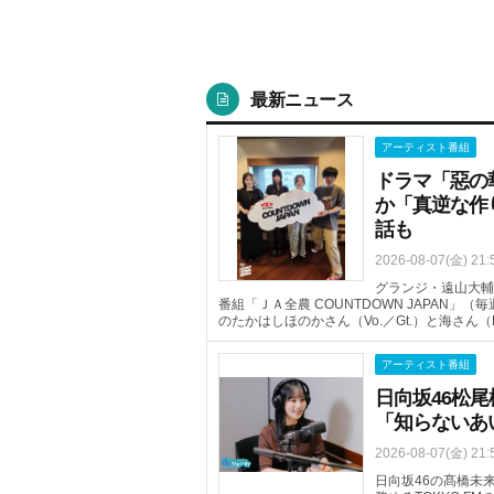
最新ニュース
アーティスト番組
ドラマ「惡の
か「真逆な作
話も
2026-08-07(金) 21:
グランジ・遠山大輔
番組「ＪＡ全農 COUNTDOWN JAPAN」（
のたかはしほのかさん（Vo.／Gt.）と海さん
アーティスト番組
日向坂46松尾
「知らないあ
2026-08-07(金) 21:
日向坂46の髙橋未