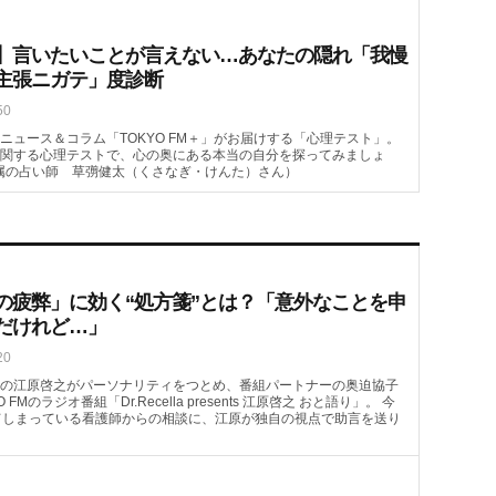
】言いたいことが言えない…あなたの隠れ「我慢
主張ニガテ」度診断
50
ニュース＆コラム「TOKYO FM＋」がお届けする「心理テスト」。
関する心理テストで、心の奥にある本当の自分を探ってみましょ
属の占い師 草彅健太（くさなぎ・けんた）さん）
の疲弊」に効く“処方箋”とは？「意外なことを申
だけれど…」
20
の江原啓之がパーソナリティをつとめ、番組パートナーの奥迫協子
FMのラジオ番組「Dr.Recella presents 江原啓之 おと語り」。 今
てしまっている看護師からの相談に、江原が独自の視点で助言を送り