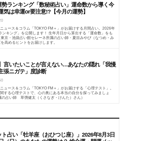
月の運勢ランキング「数秘術占い」運命数から導く今
運気は幸運or要注意!?【今月の運勢】
20
ュース＆コラム「TOKYO FM＋」がお届けする月間占い。2026年
ランキング」を公開します！ 生年月日から算出する「運命数」をも
。東京・池袋占い館セレーネ所属の占い師・夏目みやび（なつめ・み
運を高めるヒントをお届けします。
】言いたいことが言えない…あなたの隠れ「我慢
主張ニガテ」度診断
50
ニュース＆コラム「TOKYO FM＋」がお届けする「心理テスト」。
関する心理テストで、心の奥にある本当の自分を探ってみましょ
属の占い師 草彅健太（くさなぎ・けんた）さん）
ット占い「牡羊座（おひつじ座）」2026年8月3日