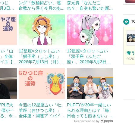
ひつじ
ング「数秘術占い」運
森元貴「なんだこ
3日...
命数から導く今月のあ...
れ？」自身も驚いた新...
T
占い「山
12星座×タロット占い
12星座×タロット占い
奪う
）」全体
「獅子座（しし座）」
「双子座（ふたご
2026-
ス【...
2026年7月13日（月）...
座）」2026年8月3日...
APPLE大
今週の12星座占い「牡
PUFFYが30年一緒にい
 僕が一
羊座（おひつじ座）」
られる理由とは？「毎
」今...
全体運・開運アドバイ...
日会っても飽きない」...
Recommended by