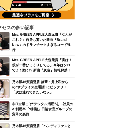
クセスの多い記事
Mrs. GREEN APPLE大森元貴「なんだ
これ？」自身も驚いた新曲『Brand
New』のドラマチックすぎるコード進
行
Mrs. GREEN APPLE大森元貴「実は！
僕が一番びっくりしてる」今年はソロ
でよく動く!? 新曲『灰色』情報解禁！
乃木坂46賀喜遥香 後輩・井上和から
の“サプライズ生電話”にビックリ！
「次は連れてきたいなぁ」
非IT企業こそ“デジタル活用”を…社員の
AI利用率「9割超」日清食品グループの
変革の裏側
乃木坂46賀喜遥香「ハンディファンと