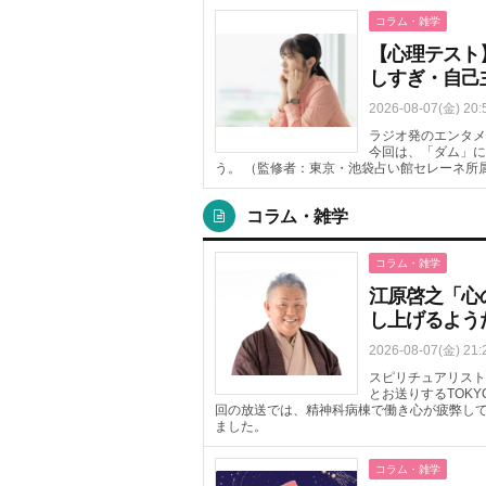
コラム・雑学
【心理テスト
しすぎ・自己
2026-08-07(金) 20:
ラジオ発のエンタメ
今回は、「ダム」に
う。 （監修者：東京・池袋占い館セレーネ所
コラム・雑学
コラム・雑学
江原啓之「心
し上げるよう
2026-08-07(金) 21:
スピリチュアリスト
とお送りするTOKYO 
回の放送では、精神科病棟で働き心が疲弊し
ました。
コラム・雑学