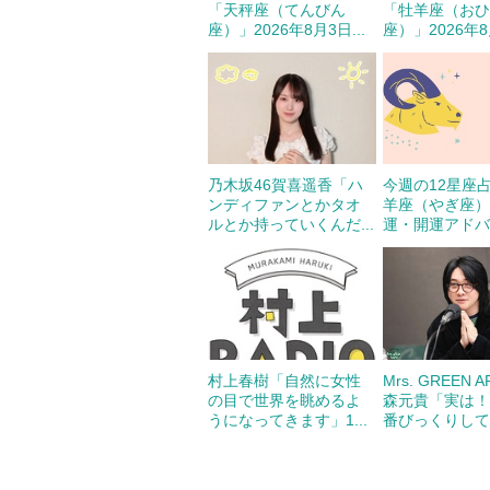
「天秤座（てんびん
「牡羊座（お
座）」2026年8月3日...
座）」2026年8月
乃木坂46賀喜遥香「ハ
今週の12星座
ンディファンとかタオ
羊座（やぎ座
ルとか持っていくんだ...
運・開運アドバイ
村上春樹「自然に女性
Mrs. GREEN 
の目で世界を眺めるよ
森元貴「実は！
うになってきます」1...
番びっくりしてる