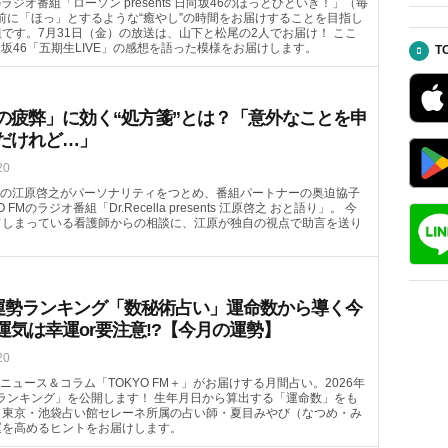
のラジオ番組「ローソン presents 日向坂46のほっとひといき！」（毎
ランチ前に「ほっ」とするような“癒やし”の時間をお届けすることを目指し
です。7月31日（金）の放送は、山下と松尾の2人でお届け！ ここ
向坂46「五期生LIVE」の感想を語った模様をお届けします。
T
の疲弊」に効く“処方箋”とは？「意外なことを申
だけれど…」
20
の江原啓之がパーソナリティをつとめ、番組パートナーの奥迫協子
FMのラジオ番組「Dr.Recella presents 江原啓之 おと語り」。 今
てしまっている看護師からの相談に、江原が独自の視点で助言を送り
月の運勢ランキング「数秘術占い」運命数から導く今
運気は幸運or要注意!?【今月の運勢】
20
ュース＆コラム「TOKYO FM＋」がお届けする月間占い。2026年
ランキング」を公開します！ 生年月日から算出する「運命数」をも
。東京・池袋占い館セレーネ所属の占い師・夏目みやび（なつめ・み
運を高めるヒントをお届けします。