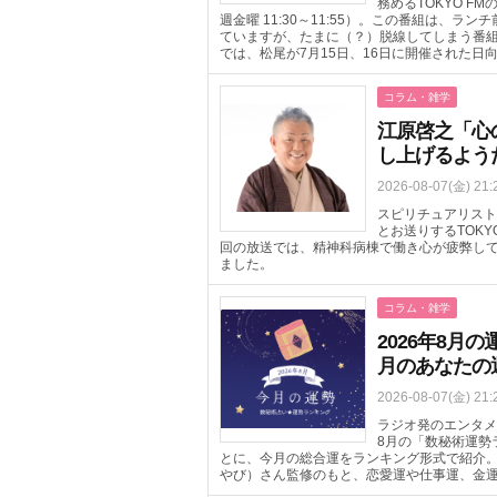
務めるTOKYO FM
週金曜 11:30～11:55）。この番組は、
ていますが、たまに（？）脱線してしまう番組
では、松尾が7月15日、16日に開催された日
コラム・雑学
江原啓之「心
し上げるよう
2026-08-07(金) 21:
スピリチュアリスト
とお送りするTOKYO 
回の放送では、精神科病棟で働き心が疲弊し
ました。
コラム・雑学
2026年8
月のあなたの
2026-08-07(金) 21:
ラジオ発のエンタメニ
8月の「数秘術運勢
とに、今月の総合運をランキング形式で紹介
やび）さん監修のもと、恋愛運や仕事運、金