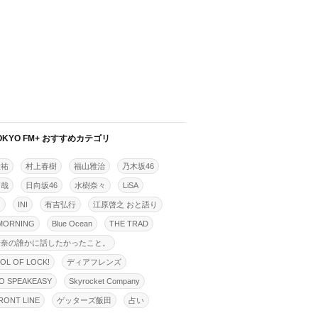
OKYO FM+ おすすめカテゴリ
佳祐
村上春樹
福山雅治
乃木坂46
拓哉
日向坂46
水樹奈々
LiSA
明
INI
有吉弘行
江原啓之 おと語り
MORNING
Blue Ocean
THE TRAD
怜奈の誰かに話したかったこと。
OL OF LOCK!
ディアフレンズ
O SPEAKEASY
Skyrocket Company
ONT LINE
ゲッターズ飯田
占い