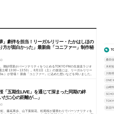
華」劇伴を担当！リーガルリリー・たかはしほの
り方が面白かった」最新曲「コニファー」制作秘
T
桑田
50
、潮紗理菜がパーソナリティをつとめるTOKYO FMの生放送ラジオ
木村
毎週土曜 13:00～13:53）。8月1日（土）の放送には、リーガルリリー
川島
（Ba.）が登場！ 新曲「コニファー」に込めた想いなどを伺いました。
ONE 
山崎
桜「五期生LIVE」を通じて深まった同期の絆
SCHO
いだに心の距離が…」
TOKY
50
防災FR
来虹、藤嶌果歩、山下葉留花、松尾桜が週替わりでパーソナリティを