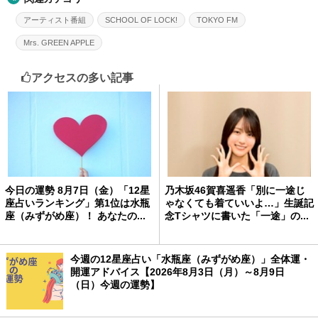
アーティスト番組
SCHOOL OF LOCK!
TOKYO FM
Mrs. GREEN APPLE
アクセスの多い記事
今日の運勢 8月7日（金）「12星
乃木坂46賀喜遥香「別に一途じ
座占いランキング」第1位は水瓶
ゃなくても着ていいよ…」生誕記
座（みずがめ座）！ あなたの...
念Tシャツに書いた「一途」の...
今週の12星座占い「水瓶座（みずがめ座）」全体運・
開運アドバイス【2026年8月3日（月）～8月9日
（日）今週の運勢】