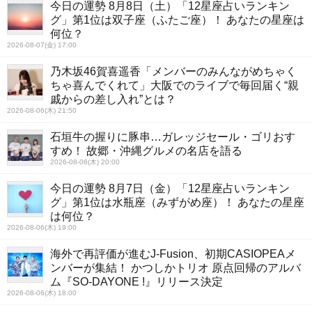
今日の運勢 8月8日（土）「12星座占いランキン
グ」第1位は双子座（ふたご座）！ あなたの星座は
何位？
2026-08-07(金) 17:00
乃木坂46賀喜遥香「メンバーのみんながめちゃく
ちゃ喜んでくれて」大阪でのライブで毎回届く“親
戚からの差し入れ”とは？
2026-08-06(木) 21:50
石垣牛の握りに豚串…ガレッジセール・ゴリおす
すめ！ 故郷・沖縄グルメの名店を語る
2026-08-06(木) 20:00
今日の運勢 8月7日（金）「12星座占いランキン
グ」第1位は水瓶座（みずがめ座）！ あなたの星座
は何位？
2026-08-06(木) 19:00
海外で再評価が進むJ-Fusion、初期CASIOPEAメ
ンバーが集結！ かつしかトリオ 原点回帰のアルバ
ム『SO-DAYONE !』リリース決定
2026-08-06(木) 18:00