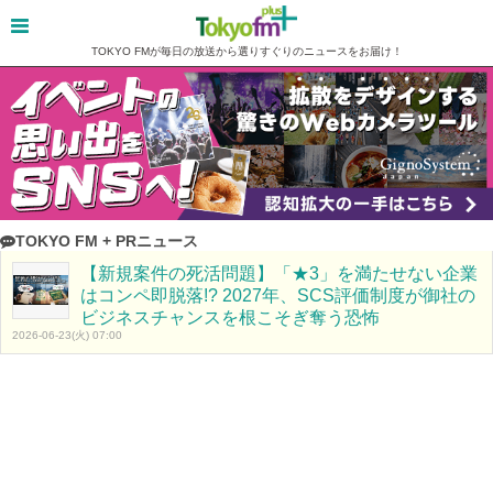
TOKYO FMが毎日の放送から選りすぐりのニュースをお届け！
TOKYO FM + PRニュース
【新規案件の死活問題】「★3」を満たせない企業
はコンペ即脱落!? 2027年、SCS評価制度が御社の
ビジネスチャンスを根こそぎ奪う恐怖
2026-06-23(火) 07:00