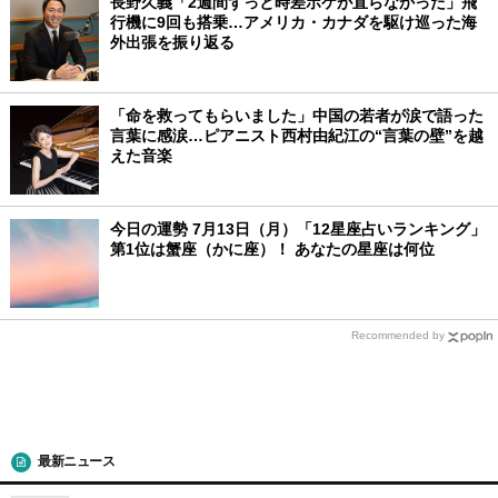
長野久義「2週間ずっと時差ボケが直らなかった」飛
行機に9回も搭乗…アメリカ・カナダを駆け巡った海
外出張を振り返る
「命を救ってもらいました」中国の若者が涙で語った
言葉に感涙…ピアニスト西村由紀江の“言葉の壁”を越
えた音楽
今日の運勢 7月13日（月）「12星座占いランキング」
第1位は蟹座（かに座）！ あなたの星座は何位
Recommended by
最新ニュース