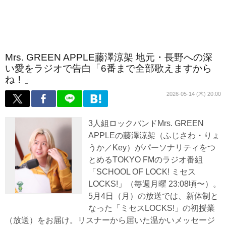
Mrs. GREEN APPLE藤澤涼架 地元・長野への深
い愛をラジオで告白「6番まで全部歌えますから
ね！」
2026-05-14 (木) 20:00
3人組ロックバンドMrs. GREEN
APPLEの藤澤涼架（ふじさわ・りょ
うか／Key）がパーソナリティをつ
とめるTOKYO FMのラジオ番組
「SCHOOL OF LOCK! ミセス
LOCKS!」（毎週月曜 23:08頃〜）。
5月4日（月）の放送では、新体制と
なった「ミセスLOCKS!」の初授業
（放送）をお届け。リスナーから届いた温かいメッセージ