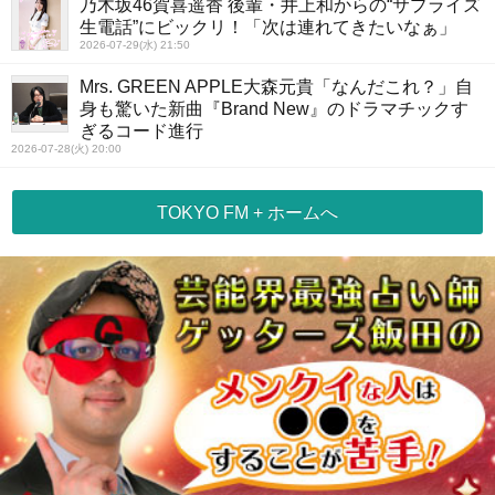
乃木坂46賀喜遥香 後輩・井上和からの“サプライズ
生電話”にビックリ！「次は連れてきたいなぁ」
2026-07-29(水) 21:50
Mrs. GREEN APPLE大森元貴「なんだこれ？」自
身も驚いた新曲『Brand New』のドラマチックす
ぎるコード進行
2026-07-28(火) 20:00
TOKYO FM + ホームへ