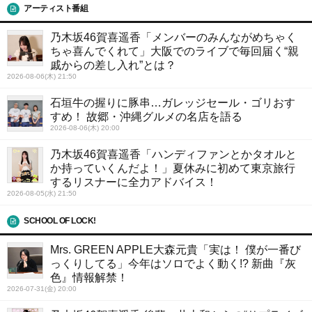
アーティスト番組
乃木坂46賀喜遥香「メンバーのみんながめちゃく
ちゃ喜んでくれて」大阪でのライブで毎回届く“親
戚からの差し入れ”とは？
2026-08-06(木) 21:50
石垣牛の握りに豚串…ガレッジセール・ゴリおす
すめ！ 故郷・沖縄グルメの名店を語る
2026-08-06(木) 20:00
乃木坂46賀喜遥香「ハンディファンとかタオルと
か持っていくんだよ！」夏休みに初めて東京旅行
するリスナーに全力アドバイス！
2026-08-05(水) 21:50
SCHOOL OF LOCK!
Mrs. GREEN APPLE大森元貴「実は！ 僕が一番び
っくりしてる」今年はソロでよく動く!? 新曲『灰
色』情報解禁！
2026-07-31(金) 20:00