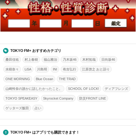
TOKYO FM+ おすすめカテゴリ
桑田佳祐
村上春樹
福山雅治
乃木坂46
木村拓哉
日向坂46
水樹奈々
LiSA
川島明
INI
有吉弘行
江原啓之 おと語り
ONE MORNING
Blue Ocean
THE TRAD
山崎怜奈の誰かに話したかったこと。
SCHOOL OF LOCK!
ディアフレンズ
TOKYO SPEAKEASY
Skyrocket Company
防災FRONT LINE
ゲッターズ飯田
占い
TOKYO FM+ はアプリでも購読できます！