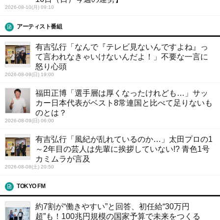
2026-08-10(月) 09:10
アーティスト番組
有吉弘行「なんで『テレビ見ないんですよね』っ
て言われなきゃいけないんだよ！」不要な一言に
怒り心頭
2026-08-09(日) 19:00
福田正博「選手層は厚くなったけれども…」サッ
カー日本代表がベスト8常連国と比べて足りないも
のとは？
2026-08-09(日) 06:00
有吉弘行「風紀が乱れているのか…」太田プロの1
～2年目の芸人は先輩に挨拶していない!? 青色1号
カミムラが言及
2026-08-08(土) 20:50
TOKYO FM
約7割が“働きやすい”と回答、初任給“30万円
超”も！100兆円規模の国家予算で未来をつくる