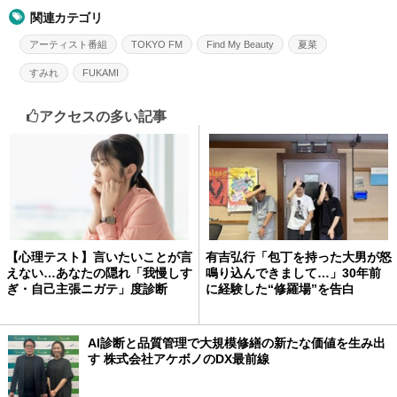
関連カテゴリ
アーティスト番組
TOKYO FM
Find My Beauty
夏菜
すみれ
FUKAMI
アクセスの多い記事
【心理テスト】言いたいことが言
有吉弘行「包丁を持った大男が怒
えない…あなたの隠れ「我慢しす
鳴り込んできまして…」30年前
ぎ・自己主張ニガテ」度診断
に経験した“修羅場”を告白
AI診断と品質管理で大規模修繕の新たな価値を生み出
す 株式会社アケボノのDX最前線