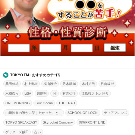
TOKYO FM+ おすすめカテゴリ
桑田佳祐
村上春樹
福山雅治
乃木坂46
木村拓哉
日向坂46
水樹奈々
LiSA
川島明
INI
有吉弘行
江原啓之 おと語り
ONE MORNING
Blue Ocean
THE TRAD
山崎怜奈の誰かに話したかったこと。
SCHOOL OF LOCK!
ディアフレンズ
TOKYO SPEAKEASY
Skyrocket Company
防災FRONT LINE
ゲッターズ飯田
占い