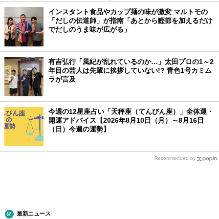
インスタント食品やカップ麺の味が激変 マルトモの
「だしの伝道師」が指南「あとから鰹節を加えるだけ
でだしのうま味が広がる」
有吉弘行「風紀が乱れているのか…」太田プロの1～2
年目の芸人は先輩に挨拶していない!? 青色1号カミム
ラが言及
今週の12星座占い「天秤座（てんびん座）」全体運・
開運アドバイス【2026年8月10日（月）～8月16日
（日）今週の運勢】
Recommended by
最新ニュース