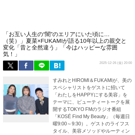
「お互い人生の“闇”のエリアにいた頃に…
（笑）」夏菜×FUKAMIが語る10年以上の親交と
変化「昔と全然違う」「今はハッピーな雰囲
気！」
2025-12-26 (金) 20:00
すみれとHIROMI＆FUKAMIが、美の
スペシャリストをゲストに招いて
「わたしをHAPPYにする美容」を
テーマに、ビューティートークを展
開するTOKYO FMのラジオ番組
「KOSÉ Find My Beauty」（毎週日
曜9:00～9:30）。ゲストのライフス
タイル、美容メソッドやルーティン