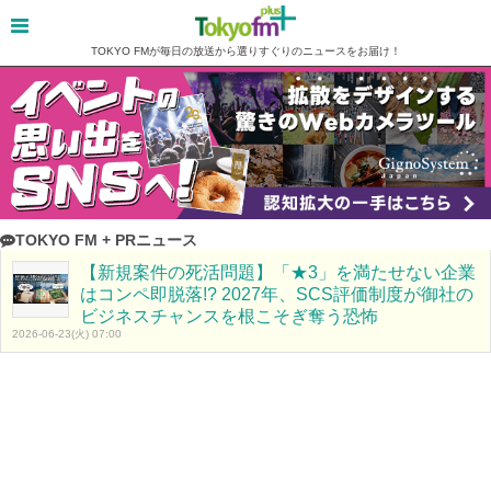
TOKYO FMが毎日の放送から選りすぐりのニュースをお届け！
TOKYO FM + PRニュース
【新規案件の死活問題】「★3」を満たせない企業
はコンペ即脱落!? 2027年、SCS評価制度が御社の
ビジネスチャンスを根こそぎ奪う恐怖
2026-06-23(火) 07:00