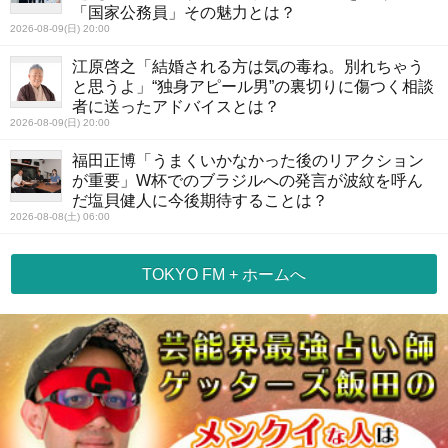
「国家公務員」その魅力とは？
2026-08-09(日) 20:00
江原啓之「結婚される方は気の毒ね。別れちゃう
と思うよ」“独身アピール男”の裏切りに傷つく相談
者に送ったアドバイスとは？
2026-08-09(日) 20:00
福田正博「うまくいかなかった後のリアクション
が重要」W杯でのブラジルへの発言が波紋を呼ん
だ塩貝健人に今後期待することは？
2026-08-08(土) 06:00
TOKYO FM + ホームへ