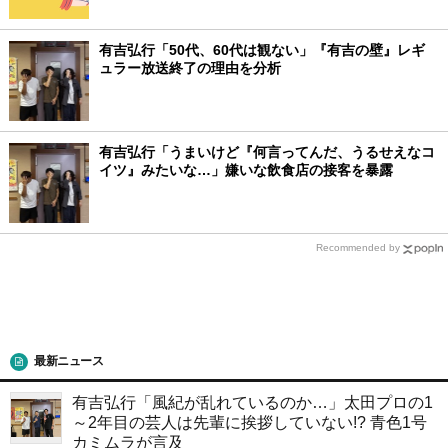
有吉弘行「50代、60代は観ない」『有吉の壁』レギ
ュラー放送終了の理由を分析
有吉弘行「うまいけど『何言ってんだ、うるせえなコ
イツ』みたいな…」嫌いな飲食店の接客を暴露
Recommended by
最新ニュース
有吉弘行「風紀が乱れているのか…」太田プロの1
～2年目の芸人は先輩に挨拶していない!? 青色1号
カミムラが言及