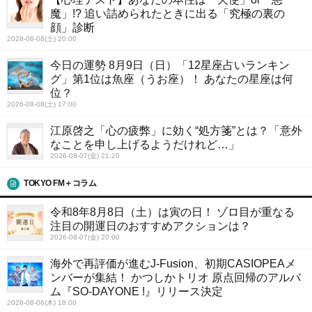
魔」!? 追い詰められたときに出る「究極の裏の
顔」診断
2026-08-08(土) 20:00
今日の運勢 8月9日（日）「12星座占いランキン
グ」第1位は魚座（うお座）！ あなたの星座は何
位？
2026-08-08(土) 17:00
江原啓之「心の疲弊」に効く“処方箋”とは？「意外
なことを申し上げるようだけれど…」
2026-08-07(金) 21:20
TOKYO FM＋コラム
令和8年8月8日（土）は寅の日！ ゾロ目が重なる
注目の開運日のおすすめアクションは？
2026-08-07(金) 20:00
海外で再評価が進むJ-Fusion、初期CASIOPEAメ
ンバーが集結！ かつしかトリオ 原点回帰のアルバ
ム『SO-DAYONE !』リリース決定
2026-08-06(木) 18:00