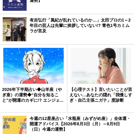
運勢】
有吉弘行「風紀が乱れているのか…」太田プロの1～2
年目の芸人は先輩に挨拶していない!? 青色1号カミム
ラが言及
2026年下半期占い◆山羊座（や
【心理テスト】言いたいことが言
ぎ座）の運勢◆“自分を知るこ
えない…あなたの隠れ「我慢しす
と”が開運のカギに!? エンジェ...
ぎ・自己主張ニガテ」度診断
今週の12星座占い「水瓶座（みずがめ座）」全体運・
開運アドバイス【2026年8月3日（月）～8月9日
（日）今週の運勢】