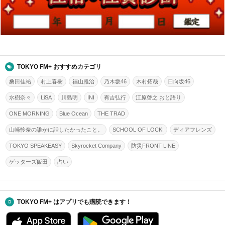
TOKYO FM+ おすすめカテゴリ
桑田佳祐
村上春樹
福山雅治
乃木坂46
木村拓哉
日向坂46
水樹奈々
LiSA
川島明
INI
有吉弘行
江原啓之 おと語り
ONE MORNING
Blue Ocean
THE TRAD
山崎怜奈の誰かに話したかったこと。
SCHOOL OF LOCK!
ディアフレンズ
TOKYO SPEAKEASY
Skyrocket Company
防災FRONT LINE
ゲッターズ飯田
占い
TOKYO FM+ はアプリでも購読できます！