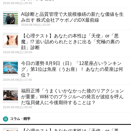
2026-08-08(土) 20:50
AI診断と品質管理で大規模修繕の新たな価値を生
み出す 株式会社アケボノのDX最前線
2026-08-08(土) 20:00
【心理テスト】あなたの本性は「天使」or「悪
魔」!? 追い詰められたときに出る「究極の裏の
顔」診断
2026-08-08(土) 20:00
今日の運勢 8月9日（日）「12星座占いランキン
グ」第1位は魚座（うお座）！ あなたの星座は何
位？
2026-08-08(土) 17:00
福田正博「うまくいかなかった後のリアクション
が重要」W杯でのブラジルへの発言が波紋を呼ん
だ塩貝健人に今後期待することは？
2026-08-08(土) 06:00
コラム・雑学
【心理テスト】あなたの本性は「天使」or「悪