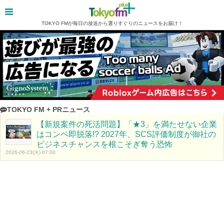
TOKYO FMが毎日の放送から選りすぐりのニュースをお届け！
TOKYO FM + PRニュース
【新規案件の死活問題】「★3」を満たせない企業
はコンペ即脱落!? 2027年、SCS評価制度が御社の
ビジネスチャンスを根こそぎ奪う恐怖
2026-06-23(火) 07:00