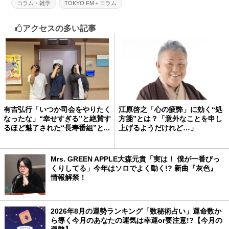
コラム・雑学
TOKYO FM＋コラム
アクセスの多い記事
有吉弘行「いつか司会をやりたく
江原啓之「心の疲弊」に効く“処
なったな」“幸せすぎる”と絶賛す
方箋”とは？「意外なことを申し
るほど魅了された“長寿番組”と...
上げるようだけれど…」
Mrs. GREEN APPLE大森元貴「実は！ 僕が一番びっ
くりしてる」今年はソロでよく動く!? 新曲『灰色』
情報解禁！
2026年8月の運勢ランキング「数秘術占い」運命数か
ら導く今月のあなたの運気は幸運or要注意!?【今月の