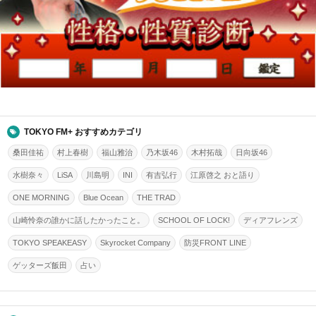
TOKYO FM+ おすすめカテゴリ
桑田佳祐
村上春樹
福山雅治
乃木坂46
木村拓哉
日向坂46
水樹奈々
LiSA
川島明
INI
有吉弘行
江原啓之 おと語り
ONE MORNING
Blue Ocean
THE TRAD
山崎怜奈の誰かに話したかったこと。
SCHOOL OF LOCK!
ディアフレンズ
TOKYO SPEAKEASY
Skyrocket Company
防災FRONT LINE
ゲッターズ飯田
占い