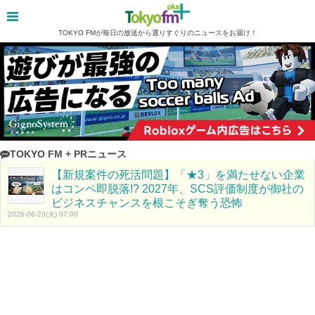
TOKYO FMが毎日の放送から選りすぐりのニュースをお届け！
TOKYO FM + PRニュース
【新規案件の死活問題】「★3」を満たせない企業
はコンペ即脱落!? 2027年、SCS評価制度が御社の
ビジネスチャンスを根こそぎ奪う恐怖
2026-06-23(火) 07:00