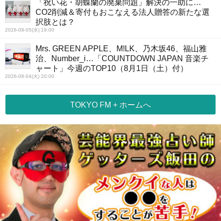
「祝い花・胡蝶蘭の廃棄問題」解決の一助に…
CO2削減＆寄付もおこなえる法人贈答の新たな選
択肢とは？
2026-08-05(水) 19:00
Mrs. GREEN APPLE、M!LK、乃木坂46、福山雅
治、Number_i…「COUNTDOWN JAPAN 音楽チ
ャート」今週のTOP10（8月1日（土）付）
2026-08-04(火) 20:00
TOKYO FM + ホームへ