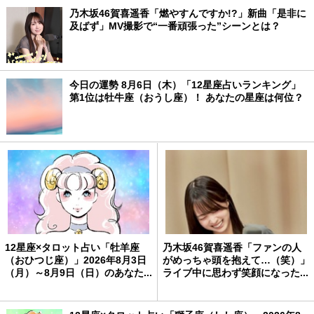
乃木坂46賀喜遥香「燃やすんですか!?」新曲「是非に
及ばず」MV撮影で“一番頑張った”シーンとは？
今日の運勢 8月6日（木）「12星座占いランキング」
第1位は牡牛座（おうし座）！ あなたの星座は何位？
12星座×タロット占い「牡羊座
乃木坂46賀喜遥香「ファンの人
（おひつじ座）」2026年8月3日
がめっちゃ頭を抱えて…（笑）」
（月）～8月9日（日）のあなた...
ライブ中に思わず笑顔になった...