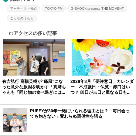
アーティスト番組
TOKYO FM
G-SHOCK presents THE MOMENT
こっちのけんと
アクセスの多い記事
有吉弘行 高橋英樹が“痛風”にな
2026年8月「要注意日」カレンダ
った意外な原因を明かす「真麻ち
ー 不成就日・仏滅・赤口はい
ゃんも『同じ物の食べ過ぎには...
つ？ 凶日が吉日と重なる日も...
PUFFYが30年一緒にいられる理由とは？「毎日会っ
ても飽きない」変わらぬ関係性を語る