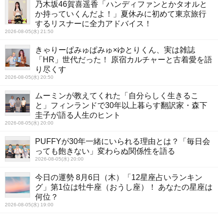
乃木坂46賀喜遥香「ハンディファンとかタオルと
か持っていくんだよ！」夏休みに初めて東京旅行
するリスナーに全力アドバイス！
2026-08-05(水) 21:50
きゃりーぱみゅぱみゅ×ゆとりくん、実は雑誌
「HR」世代だった！ 原宿カルチャーと古着愛を語
り尽くす
2026-08-05(水) 20:50
ムーミンが教えてくれた「自分らしく生きるこ
と」フィンランドで30年以上暮らす翻訳家・森下
圭子が語る人生のヒント
2026-08-05(水) 20:00
PUFFYが30年一緒にいられる理由とは？「毎日会
っても飽きない」変わらぬ関係性を語る
2026-08-05(水) 20:00
今日の運勢 8月6日（木）「12星座占いランキン
グ」第1位は牡牛座（おうし座）！ あなたの星座は
何位？
2026-08-05(水) 19:00