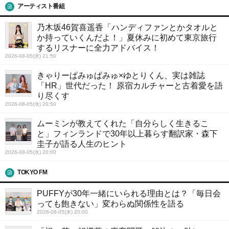
アーティスト番組
乃木坂46賀喜遥香「ハンディファンとかタオルと
か持っていくんだよ！」夏休みに初めて東京旅行
するリスナーに全力アドバイス！
2026-08-05(水) 21:50
きゃりーぱみゅぱみゅ×ゆとりくん、実は雑誌
「HR」世代だった！ 原宿カルチャーと古着愛を語
り尽くす
2026-08-05(水) 20:50
ムーミンが教えてくれた「自分らしく生きるこ
と」フィンランドで30年以上暮らす翻訳家・森下
圭子が語る人生のヒント
2026-08-05(水) 20:00
TOKYO FM
PUFFYが30年一緒にいられる理由とは？「毎日会
っても飽きない」変わらぬ関係性を語る
2026-08-05(水) 20:00