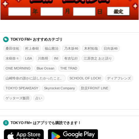
TOKYO FM+ おすすめカテゴリ
桑田佳祐
村上春樹
福山雅治
乃木坂46
木村拓哉
日向坂46
水樹奈々
LiSA
川島明
INI
有吉弘行
江原啓之 おと語り
ONE MORNING
Blue Ocean
THE TRAD
山崎怜奈の誰かに話したかったこと。
SCHOOL OF LOCK!
ディアフレンズ
TOKYO SPEAKEASY
Skyrocket Company
防災FRONT LINE
ゲッターズ飯田
占い
TOKYO FM+ はアプリでも購読できます！