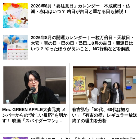
2026年8月「要注意日」カレンダー 不成就日・仏
滅・赤口はいつ？ 凶日が吉日と重なる日も解説！
2026年8月の開運カレンダー｜一粒万倍日・天赦日・
大安・寅の日・巳の日・己巳…8月の吉日・開運日は
いつ？ やったほうが良いこと、NG行動などを解説
Mrs. GREEN APPLE大森元貴 メ
有吉弘行「50代、60代は観な
ンバーからの“珍しい反応”を明か
い」『有吉の壁』レギュラー放送
す！ 映画『スパイダーマン』...
終了の理由を分析