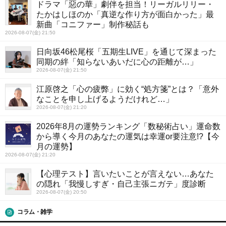
ドラマ「惡の華」劇伴を担当！リーガルリリー・
たかはしほのか「真逆な作り方が面白かった」最
新曲「コニファー」制作秘話も
2026-08-07(金) 21:50
日向坂46松尾桜「五期生LIVE」を通じて深まった
同期の絆「知らないあいだに心の距離が…」
2026-08-07(金) 21:50
江原啓之「心の疲弊」に効く“処方箋”とは？「意外
なことを申し上げるようだけれど…」
2026-08-07(金) 21:20
2026年8月の運勢ランキング「数秘術占い」運命数
から導く今月のあなたの運気は幸運or要注意!?【今
月の運勢】
2026-08-07(金) 21:20
【心理テスト】言いたいことが言えない…あなた
の隠れ「我慢しすぎ・自己主張ニガテ」度診断
2026-08-07(金) 20:50
コラム・雑学