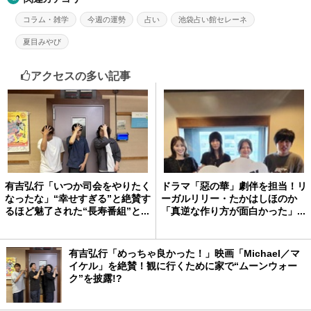
コラム・雑学
今週の運勢
占い
池袋占い館セレーネ
夏目みやび
アクセスの多い記事
有吉弘行「いつか司会をやりたく
ドラマ「惡の華」劇伴を担当！リ
なったな」“幸せすぎる”と絶賛す
ーガルリリー・たかはしほのか
るほど魅了された“長寿番組”と...
「真逆な作り方が面白かった」...
有吉弘行「めっちゃ良かった！」映画「Michael／マ
イケル」を絶賛！観に行くために家で“ムーンウォー
ク”を披露!?