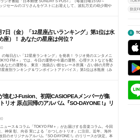
のラジオ番組「日本郵便 SUNDAY’S POST」（毎週日曜15:00～
TOKY
ガレッジセールのゴリさんをゲストにお迎えして、波乱万丈の幼少期や
防災FR
月7日（金）「12星座占いランキング」第1位は水
T
め座）！ あなたの星座は何位？
00
（金）の毎日占い「12星座ランキング」を発表！ ラジオ発のエンタメニ
OKYO FM＋」では、今日の運勢や今週の運勢、心理テストなどを配
）のあなたの運勢を、東京・池袋占い館セレーネ所属・占い師の月野さ
2星座別ランキング＆ワンポイントアドバイス」第1位は水瓶座（み
むJ-Fusion、初期CASIOPEAメンバーが集
トリオ 原点回帰のアルバム『SO-DAYONE !』リ
00
ニュース＆コラム「TOKYO FM＋」がお届けする音楽コラム。今回
哲夫、神保 彰、向谷 実による「かつしかトリオ」に注目。近年、海外
4枚目のオリジナルアルバム『SO-DAYONE !』のリリースが決定。本