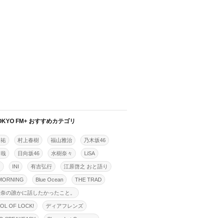
OKYO FM+ おすすめカテゴリ
佳祐
村上春樹
福山雅治
乃木坂46
拓哉
日向坂46
水樹奈々
LiSA
明
INI
有吉弘行
江原啓之 おと語り
MORNING
Blue Ocean
THE TRAD
怜奈の誰かに話したかったこと。
OL OF LOCK!
ディアフレンズ