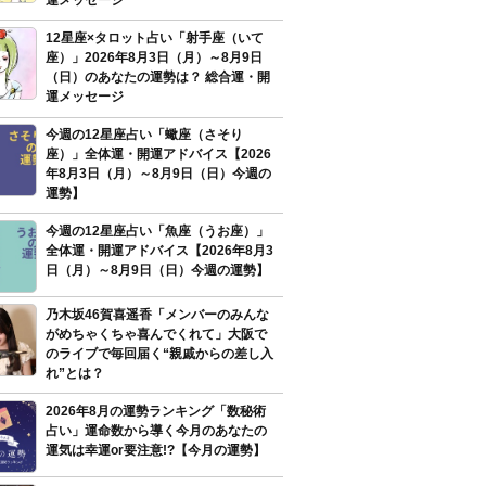
運メッセージ
12星座×タロット占い「射手座（いて
座）」2026年8月3日（月）～8月9日
（日）のあなたの運勢は？ 総合運・開
運メッセージ
今週の12星座占い「蠍座（さそり
座）」全体運・開運アドバイス【2026
年8月3日（月）～8月9日（日）今週の
運勢】
今週の12星座占い「魚座（うお座）」
全体運・開運アドバイス【2026年8月3
日（月）～8月9日（日）今週の運勢】
乃木坂46賀喜遥香「メンバーのみんな
がめちゃくちゃ喜んでくれて」大阪で
のライブで毎回届く“親戚からの差し入
れ”とは？
2026年8月の運勢ランキング「数秘術
占い」運命数から導く今月のあなたの
運気は幸運or要注意!?【今月の運勢】