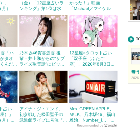
座）」
（金）「12星座占いラ
かった！」映画
月）...
ンキング」第1位は水...
「Michael／マイケル...
T
遥香「ハ
乃木坂46賀喜遥香 後
12星座×タロット占い
とかタオ
輩・井上和からの“サプ
「双子座（ふたご
んだ...
ライズ生電話”にビッ...
座）」2026年8月3日...
奪う
2026-
ット占い
アイナ・ジ・エンド、
Mrs. GREEN APPLE、
り座）」
初参戦した松田聖子の
M!LK、乃木坂46、福山
月）...
武道館ライブに号泣「...
雅治、Number_i…「...
Recommended by