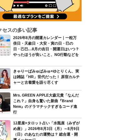
クセスの多い記事
2026年8月の開運カレンダー｜一粒万
倍日・天赦日・大安・寅の日・巳の
日・己巳…8月の吉日・開運日はいつ？
やったほうが良いこと、NG行動などを
きゃりーぱみゅぱみゅ×ゆとりくん、実
は雑誌「HR」世代だった！ 原宿カルチ
ャーと古着愛を語り尽くす
Mrs. GREEN APPLE大森元貴「なんだ
これ？」自身も驚いた新曲『Brand
New』のドラマチックすぎるコード進
行
12星座×タロット占い「水瓶座（みずが
め座）」2026年8月3日（月）～8月9日
（日）のあなたの運勢は？ 総合運・開