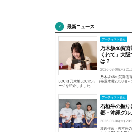
最新ニュース
アーティスト番組
乃木坂46賀
くれて」大阪
は？
2026-08-06(木) 21:
乃木坂46の賀喜遥香
LOCK! 乃木坂LOCKS!」（毎週木曜23:
ージを紹介しました。
アーティスト番組
石垣牛の握り
郷・沖縄グル
2026-08-06(木) 20:
放送作家・脚本家の