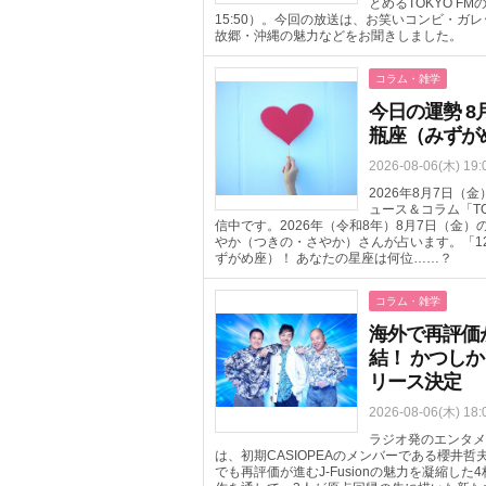
とめるTOKYO FM
15:50）。今回の放送は、お笑いコンビ・
故郷・沖縄の魅力などをお聞きしました。
コラム・雑学
今日の運勢 8
瓶座（みずが
2026-08-06(木) 19:
2026年8月7日
ュース＆コラム「T
信中です。2026年（令和8年）8月7日（金
やか（つきの・さやか）さんが占います。「1
ずがめ座）！ あなたの星座は何位……？
コラム・雑学
海外で再評価が進
結！ かつしか
リース決定
2026-08-06(木) 18:
ラジオ発のエンタメ
は、初期CASIOPEAのメンバーである櫻井
でも再評価が進むJ-Fusionの魅力を凝縮した