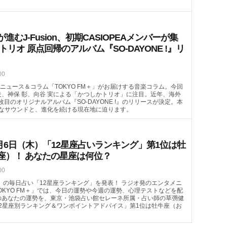
むJ-Fusion、初期CASIOPEAメンバーが集
トリオ 原点回帰のアルバム『SO-DAYONE !』リ
00
ニュース＆コラム「TOKYO FM＋」がお届けする音楽コラム。今回
哲夫、神保 彰、向谷 実による「かつしかトリオ」に注目。近年、海外
4枚目のオリジナルアルバム『SO-DAYONE !』のリリースが決定。本
なサウンドと、進化を続ける現在地に迫ります。
月6日（木）「12星座占いランキング」第1位は牡
座）！ あなたの星座は何位？
00
（木）の毎日占い「12星座ランキング」を発表！ ラジオ発のエンタメニ
OKYO FM＋」では、今日の運勢や今週の運勢、心理テストなどを配
）のあなたの運勢を、東京・池袋占い館セレーネ所属・占い師の草彅健
2星座別ランキング＆ワンポイントアドバイス」第1位は牡牛座（お