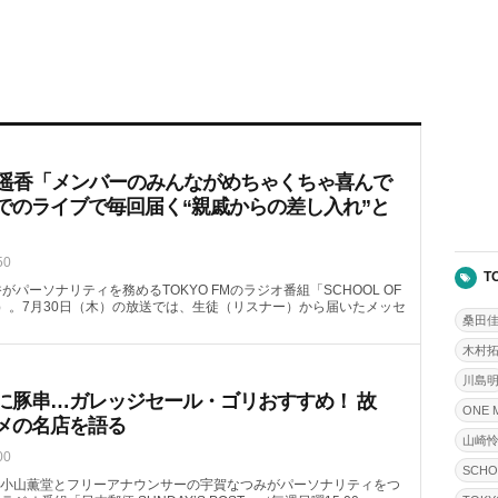
喜遥香「メンバーのみんながめちゃくちゃ喜んで
でのライブで毎回届く“親戚からの差し入れ”と
50
T
がパーソナリティを務めるTOKYO FMのラジオ番組「SCHOOL OF
08頃～）。7月30日（木）の放送では、生徒（リスナー）から届いたメッセ
桑田
木村
川島
に豚串…ガレッジセール・ゴリおすすめ！ 故
ONE 
メの名店を語る
山崎
00
SCHO
小山薫堂とフリーアナウンサーの宇賀なつみがパーソナリティをつ