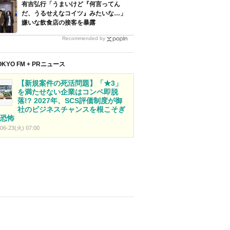
有吉弘行「うまいけど『何言ってん
だ、うるせえなコイツ』みたいな…」
嫌いな飲食店の接客を暴露
Recommended by
OKYO FM + PRニュース
【新規案件の死活問題】「★3」
を満たせない企業はコンペ即脱
落!? 2027年、SCS評価制度が御
社のビジネスチャンスを根こそぎ
恐怖
06-23(火) 07:00