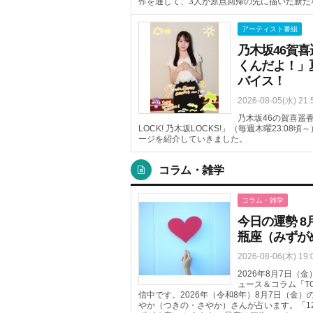
作を通して、3人が原点回帰の先に描いた新た
アーティスト番組
乃木坂46賀
くんだよ！」
バイス！
2026-08-05(水) 21:
乃木坂46の賀喜遥香
LOCK! 乃木坂LOCKS!」（毎週木曜23:
ージを紹介していきました。
コラム・雑学
コラム・雑学
今日の運勢 8
瓶座（みずが
2026-08-06(木) 19:
2026年8月7日
ュース＆コラム「T
信中です。2026年（令和8年）8月7日（金
やか（つきの・さやか）さんが占います。「1