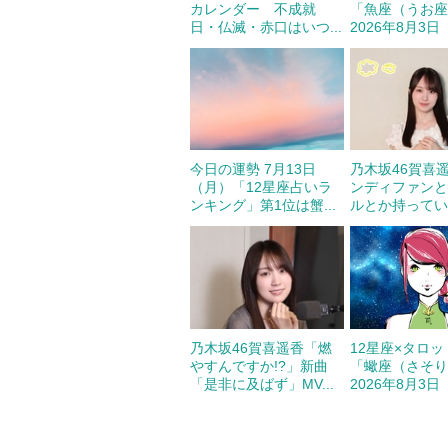
カレンダー 不成就
「魚座（うお
日・仏滅・赤口はいつ...
2026年8月3日（
今日の運勢 7月13日
乃木坂46賀喜
（月）「12星座占いラ
ンディファン
ンキング」第1位は蟹...
ルとか持っていく
乃木坂46賀喜遥香「燃
12星座×タロ
やすんですか!?」新曲
「蠍座（さそ
「是非に及ばず」MV...
2026年8月3日（