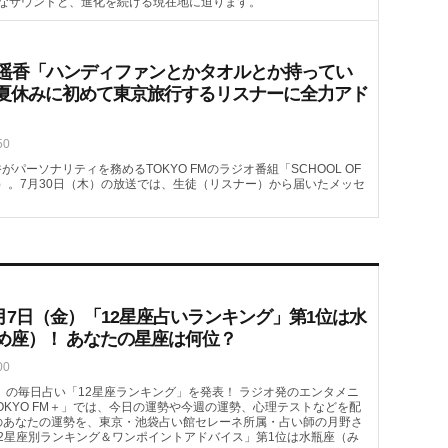
なサウンドと、進化を続ける現在地に迫ります。
喜遥香「ハンディファンとかタオルとか持ってい
夏休みに初めて東京旅行するリスナーに全力アド
50
がパーソナリティを務めるTOKYO FMのラジオ番組「SCHOOL OF
08頃～）。7月30日（木）の放送では、生徒（リスナー）から届いたメッセ
月7日（金）「12星座占いランキング」第1位は水
め座）！ あなたの星座は何位？
00
（金）の毎日占い「12星座ランキング」を発表！ ラジオ発のエンタメニ
OKYO FM＋」では、今日の運勢や今週の運勢、心理テストなどを配
）のあなたの運勢を、東京・池袋占い館セレーネ所属・占い師の月野さ
2星座別ランキング＆ワンポイントアドバイス」第1位は水瓶座（み