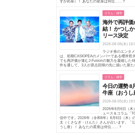
ずがめ座）！ あなたの星座は何位……？
コラム・雑学
海外で再評価が進
結！ かつしか
リース決定
2026-08-06(木) 18:
ラジオ発のエンタメ
は、初期CASIOPEAのメンバーである櫻井
でも再評価が進むJ-Fusionの魅力を凝縮した
作を通して、3人が原点回帰の先に描いた新た
コラム・雑学
今日の運勢 8
牛座（おうし
2026-08-05(水) 19:
2026年8月6日
ュース＆コラム「T
信中です。2026年（令和8年）8月6日（木
太（くさなぎ・けんた）さんが占います。「1
うし座）！ あなたの星座は何位……？