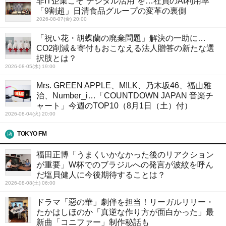
非IT企業こそ“デジタル活用”を…社員のAI利用率
「9割超」日清食品グループの変革の裏側
2026-08-07(金) 20:00
「祝い花・胡蝶蘭の廃棄問題」解決の一助に…
CO2削減＆寄付もおこなえる法人贈答の新たな選
択肢とは？
2026-08-05(水) 19:00
Mrs. GREEN APPLE、M!LK、乃木坂46、福山雅
治、Number_i…「COUNTDOWN JAPAN 音楽チ
ャート」今週のTOP10（8月1日（土）付）
2026-08-04(火) 20:00
TOKYO FM
福田正博「うまくいかなかった後のリアクション
が重要」W杯でのブラジルへの発言が波紋を呼ん
だ塩貝健人に今後期待することは？
2026-08-08(土) 06:00
ドラマ「惡の華」劇伴を担当！リーガルリリー・
たかはしほのか「真逆な作り方が面白かった」最
新曲「コニファー」制作秘話も