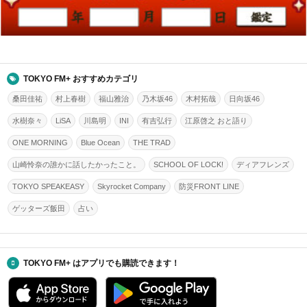
TOKYO FM+ おすすめカテゴリ
桑田佳祐
村上春樹
福山雅治
乃木坂46
木村拓哉
日向坂46
水樹奈々
LiSA
川島明
INI
有吉弘行
江原啓之 おと語り
ONE MORNING
Blue Ocean
THE TRAD
山崎怜奈の誰かに話したかったこと。
SCHOOL OF LOCK!
ディアフレンズ
TOKYO SPEAKEASY
Skyrocket Company
防災FRONT LINE
ゲッターズ飯田
占い
TOKYO FM+ はアプリでも購読できます！