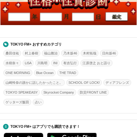
TOKYO FM+ おすすめカテゴリ
桑田佳祐
村上春樹
福山雅治
乃木坂46
木村拓哉
日向坂46
水樹奈々
LiSA
川島明
INI
有吉弘行
江原啓之 おと語り
ONE MORNING
Blue Ocean
THE TRAD
山崎怜奈の誰かに話したかったこと。
SCHOOL OF LOCK!
ディアフレンズ
TOKYO SPEAKEASY
Skyrocket Company
防災FRONT LINE
ゲッターズ飯田
占い
TOKYO FM+ はアプリでも購読できます！