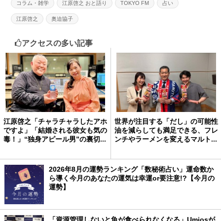
コラム・雑学
江原啓之 おと語り
TOKYO FM
占い
江原啓之
奥迫協子
アクセスの多い記事
江原啓之「チャラチャラしたアホ
世界が注目する「だし」の可能性
ですよ」「結婚される彼女も気の
油を減らしても満足できる、フレ
毒！」“独身アピール男”の裏切...
ンチやラーメンを変えるマルト...
2026年8月の運勢ランキング「数秘術占い」運命数か
ら導く今月のあなたの運気は幸運or要注意!?【今月の
運勢】
「資源管理しないと魚が食べられなくなる」Umiosが