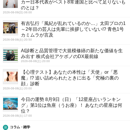
カー日本代表がベスト8常連国と比べて足りないも
のとは？
2026-08-09(日) 06:00
有吉弘行「風紀が乱れているのか…」太田プロの1
～2年目の芸人は先輩に挨拶していない!? 青色1号
カミムラが言及
2026-08-08(土) 20:50
AI診断と品質管理で大規模修繕の新たな価値を生
み出す 株式会社アケボノのDX最前線
2026-08-08(土) 20:00
【心理テスト】あなたの本性は「天使」or「悪
魔」!? 追い詰められたときに出る「究極の裏の
顔」診断
2026-08-08(土) 20:00
今日の運勢 8月9日（日）「12星座占いランキン
グ」第1位は魚座（うお座）！ あなたの星座は何
位？
2026-08-08(土) 17:00
コラム・雑学