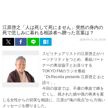
江原啓之「人は死して死にません」突然の身内の
死で悲しみに暮れる相談者へ贈った言葉は？
2026-04-21 (火) 20:30
スピリチュアリストの江原啓之がパ
ーソナリティをつとめ、番組パート
ナーの奥迫協子とお送りする
TOKYO FMのラジオ番組
「Dr.Recella presents 江原啓之 おと
語り」。
今回の放送では、不慮の事故で婿を
亡くし、残された娘や孫の将来を案
じる女性からの切実な相談に、江原が“魂の視点”から力強い
メッセージを贈りました。