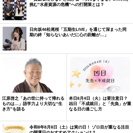
挑む“水産資源の危機”への打開策とは？
日向坂46松尾桜「五期生LIVE」を通じて深まった同
期の絆「知らないあいだに心の距離が…」
江原啓之「あの世に持って帰れる
本日8月4日（火）は要注意日？
ものは…」語学力より大切な“生
凶日「不成就日」と「先負」が重
き方”を語る
なる日の過ごし方
令和8年8月8日（土）は寅の日！ ゾロ目が重なる注目
の開運日のおすすめアクションは？