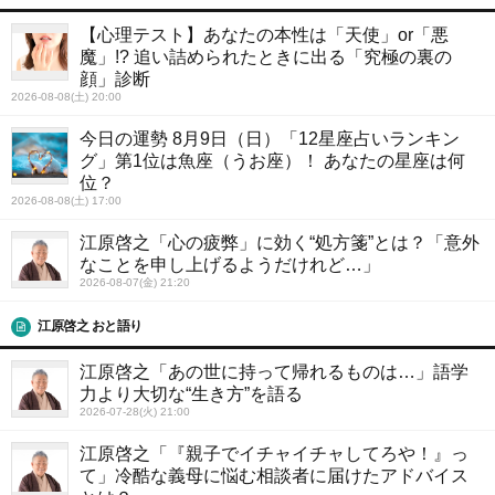
【心理テスト】あなたの本性は「天使」or「悪
魔」!? 追い詰められたときに出る「究極の裏の
顔」診断
2026-08-08(土) 20:00
今日の運勢 8月9日（日）「12星座占いランキン
グ」第1位は魚座（うお座）！ あなたの星座は何
位？
2026-08-08(土) 17:00
江原啓之「心の疲弊」に効く“処方箋”とは？「意外
なことを申し上げるようだけれど…」
2026-08-07(金) 21:20
江原啓之 おと語り
江原啓之「あの世に持って帰れるものは…」語学
力より大切な“生き方”を語る
2026-07-28(火) 21:00
江原啓之「『親子でイチャイチャしてろや！』っ
て」冷酷な義母に悩む相談者に届けたアドバイス