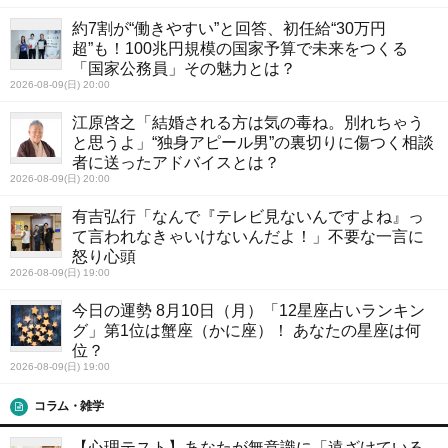
約7割が“働きやすい”と回答、初任給“30万円
超”も！100兆円規模の国家予算で未来をつくる
「国家公務員」その魅力とは？
2026-08-09(日) 20:00
江原啓之「結婚される方は気の毒ね。別れちゃう
と思うよ」“独身アピール男”の裏切りに傷つく相談
者に送ったアドバイスとは？
2026-08-09(日) 20:00
有吉弘行「なんで『テレビ見ないんですよね』っ
て言われなきゃいけないんだよ！」不要な一言に
怒り心頭
2026-08-09(日) 19:00
今日の運勢 8月10日（月）「12星座占いランキン
グ」第1位は蟹座（かに座）！ あなたの星座は何
位？
2026-08-09(日) 19:00
コラム・雑学
【心理テスト】あなたが無意識に「遠ざけている