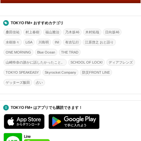
TOKYO FM+ おすすめカテゴリ
桑田佳祐
村上春樹
福山雅治
乃木坂46
木村拓哉
日向坂46
水樹奈々
LiSA
川島明
INI
有吉弘行
江原啓之 おと語り
ONE MORNING
Blue Ocean
THE TRAD
山崎怜奈の誰かに話したかったこと。
SCHOOL OF LOCK!
ディアフレンズ
TOKYO SPEAKEASY
Skyrocket Company
防災FRONT LINE
ゲッターズ飯田
占い
TOKYO FM+ はアプリでも購読できます！
Line