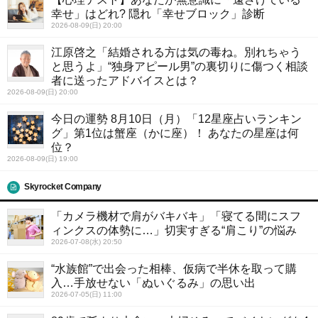
幸せ」はどれ? 隠れ「幸せブロック」診断
2026-08-09(日) 20:00
江原啓之「結婚される方は気の毒ね。別れちゃう
と思うよ」“独身アピール男”の裏切りに傷つく相談
者に送ったアドバイスとは？
2026-08-09(日) 20:00
今日の運勢 8月10日（月）「12星座占いランキン
グ」第1位は蟹座（かに座）！ あなたの星座は何
位？
2026-08-09(日) 19:00
Skyrocket Company
「カメラ機材で肩がバキバキ」「寝てる間にスフ
ィンクスの体勢に…」切実すぎる“肩こり”の悩み
2026-07-08(水) 20:50
“水族館”で出会った相棒、仮病で半休を取って購
入…手放せない「ぬいぐるみ」の思い出
2026-07-05(日) 11:00