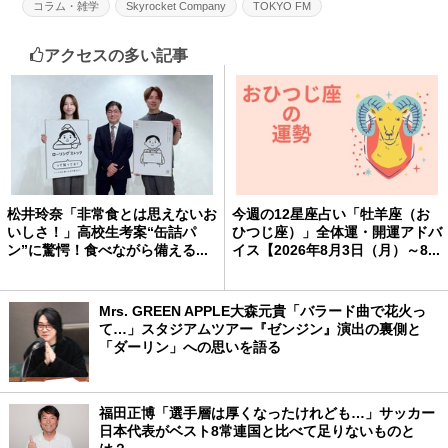
コラム・雑学
Skyrocket Company
TOKYO FM
アクセスの多い記事
松井玲奈「非常食とは思えないお
今週の12星座占い「牡羊座（お
いしさ！」高校生考案“缶詰パ
ひつじ座）」全体運・開運アドバ
ン”に驚愕！食べながら備える...
イス【2026年8月3日（月）～8...
Mrs. GREEN APPLE大森元貴「バラード曲で花火っ
て…」スタジアムツアー『ゼンジン』演出の裏側と
「ダーリン」への思いを語る
福田正博「選手層は厚くなったけれども…」サッカー
日本代表がベスト8常連国と比べて足りないものと