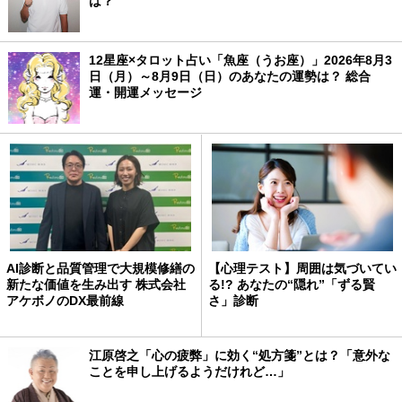
は？
12星座×タロット占い「魚座（うお座）」2026年8月3
日（月）～8月9日（日）のあなたの運勢は？ 総合
運・開運メッセージ
AI診断と品質管理で大規模修繕の
【心理テスト】周囲は気づいてい
新たな価値を生み出す 株式会社
る!? あなたの“隠れ”「ずる賢
アケボノのDX最前線
さ」診断
江原啓之「心の疲弊」に効く“処方箋”とは？「意外な
ことを申し上げるようだけれど…」