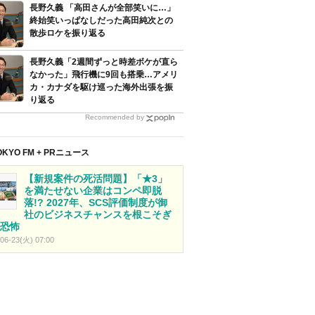
長野久義 「高田さんが全部笑いに…」
終始笑いっぱなしだった高田純次との
散歩ロケを振り返る
長野久義「2週間ずっと時差ボケが直ら
なかった」飛行機に9回も搭乗…アメリ
カ・カナダを駆け巡った海外出張を振
り返る
Recommended by
OKYO FM + PRニュース
【新規案件の死活問題】「★3」
を満たせない企業はコンペ即脱
落!? 2027年、SCS評価制度が御
社のビジネスチャンスを根こそぎ
恐怖
06-23(火) 07:00