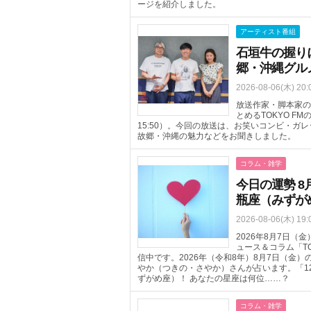
ージを紹介しました。
アーティスト番組
石垣牛の握り
郷・沖縄グル
2026-08-06(木) 20:
放送作家・脚本家の
とめるTOKYO FM
15:50）。今回の放送は、お笑いコンビ・
故郷・沖縄の魅力などをお聞きしました。
コラム・雑学
今日の運勢 8
瓶座（みずが
2026-08-06(木) 19:
2026年8月7日
ュース＆コラム「T
信中です。2026年（令和8年）8月7日（金
やか（つきの・さやか）さんが占います。「1
ずがめ座）！ あなたの星座は何位……？
コラム・雑学