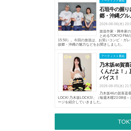
アーティスト番組
石垣牛の握り
郷・沖縄グル
2026-08-06(木) 20:
放送作家・脚本家の
とめるTOKYO FM
15:50）。今回の放送は、お笑いコンビ・
故郷・沖縄の魅力などをお聞きしました。
アーティスト番組
乃木坂46賀
くんだよ！」
バイス！
2026-08-05(水) 21:
乃木坂46の賀喜遥香
LOCK! 乃木坂LOCKS!」（毎週木曜23:
ージを紹介していきました。
TOK