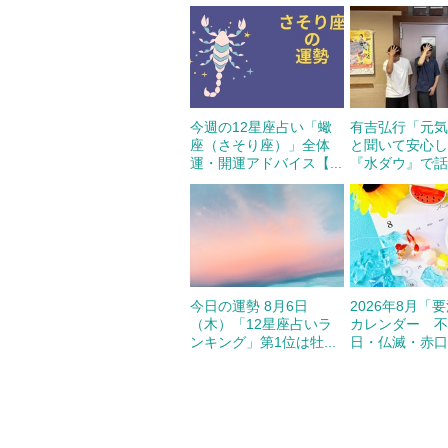
今週の12星座占い「蠍
有吉弘行「元
座（さそり座）」全体
と聞いて安心
運・開運アドバイス【...
『水ダウ』で話題
今日の運勢 8月6日
2026年8月「
（木）「12星座占いラ
カレンダー 
ンキング」第1位は牡...
日・仏滅・赤口は