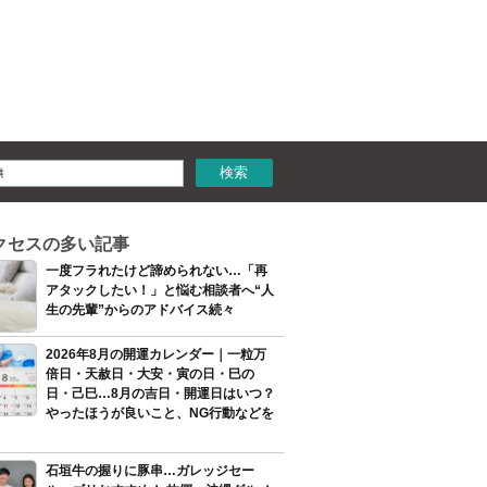
クセスの多い記事
一度フラれたけど諦められない…「再
アタックしたい！」と悩む相談者へ“人
生の先輩”からのアドバイス続々
2026年8月の開運カレンダー｜一粒万
倍日・天赦日・大安・寅の日・巳の
日・己巳…8月の吉日・開運日はいつ？
やったほうが良いこと、NG行動などを
石垣牛の握りに豚串…ガレッジセー