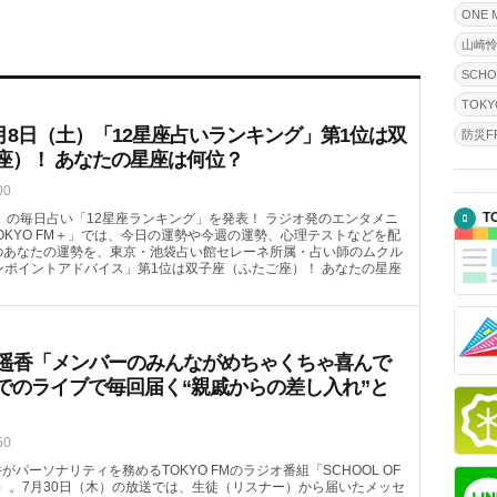
ONE 
山崎
SCHO
TOKY
月8日（土）「12星座占いランキング」第1位は双
防災FR
座）！ あなたの星座は何位？
00
T
（土）の毎日占い「12星座ランキング」を発表！ ラジオ発のエンタメニ
OKYO FM＋」では、今日の運勢や今週の運勢、心理テストなどを配
）のあなたの運勢を、東京・池袋占い館セレーネ所属・占い師のムクル
ンポイントアドバイス」第1位は双子座（ふたご座）！ あなたの星座
喜遥香「メンバーのみんながめちゃくちゃ喜んで
でのライブで毎回届く“親戚からの差し入れ”と
50
がパーソナリティを務めるTOKYO FMのラジオ番組「SCHOOL OF
08頃～）。7月30日（木）の放送では、生徒（リスナー）から届いたメッセ