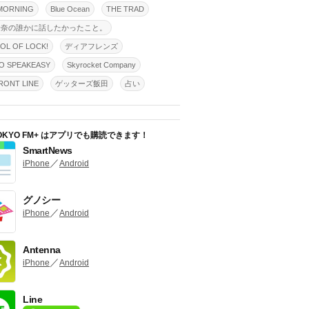
MORNING
Blue Ocean
THE TRAD
怜奈の誰かに話したかったこと。
OL OF LOCK!
ディアフレンズ
O SPEAKEASY
Skyrocket Company
ONT LINE
ゲッターズ飯田
占い
OKYO FM+ はアプリでも購読できます！
SmartNews
／
iPhone
Android
グノシー
／
iPhone
Android
Antenna
／
iPhone
Android
Line