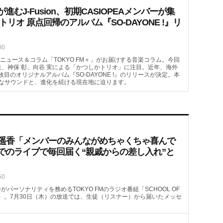
むJ-Fusion、初期CASIOPEAメンバーが集
トリオ 原点回帰のアルバム『SO-DAYONE !』リ
00
ニュース＆コラム「TOKYO FM＋」がお届けする音楽コラム。今回
哲夫、神保 彰、向谷 実による「かつしかトリオ」に注目。近年、海外
4枚目のオリジナルアルバム『SO-DAYONE !』のリリースが決定。本
なサウンドと、進化を続ける現在地に迫ります。
喜遥香「メンバーのみんながめちゃくちゃ喜んで
でのライブで毎回届く“親戚からの差し入れ”と
50
がパーソナリティを務めるTOKYO FMのラジオ番組「SCHOOL OF
08頃～）。7月30日（木）の放送では、生徒（リスナー）から届いたメッセ