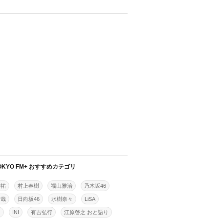
OKYO FM+ おすすめカテゴリ
佳祐
村上春樹
福山雅治
乃木坂46
拓哉
日向坂46
水樹奈々
LiSA
明
INI
有吉弘行
江原啓之 おと語り