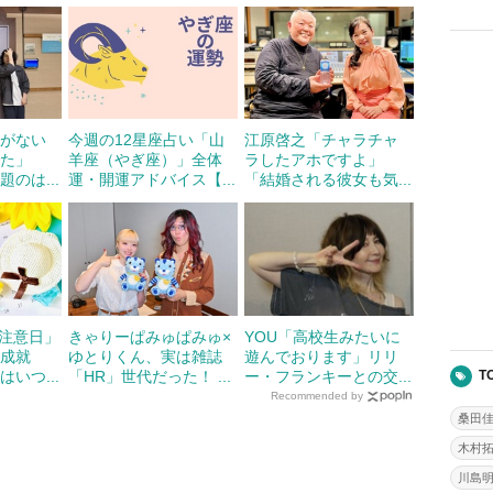
気がない
今週の12星座占い「山
江原啓之「チャラチャ
した」
羊座（やぎ座）」全体
ラしたアホですよ」
のは...
運・開運アドバイス【...
「結婚される彼女も気...
要注意日」
きゃりーぱみゅぱみゅ×
YOU「高校生みたいに
不成就
ゆとりくん、実は雑誌
遊んでおります」リリ
いつ...
「HR」世代だった！ ...
ー・フランキーとの交...
T
Recommended by
桑田
木村
川島