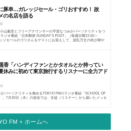
に豚串…ガレッジセール・ゴリおすすめ！ 故
メの名店を語る
00
小山薫堂とフリーアナウンサーの宇賀なつみがパーソナリティをつ
のラジオ番組「日本郵便 SUNDAY’S POST」（毎週日曜15:00～
ガレッジセールのゴリさんをゲストにお迎えして、波乱万丈の幼少期や
喜遥香「ハンディファンとかタオルとか持ってい
夏休みに初めて東京旅行するリスナーに全力アド
50
がパーソナリティを務めるTOKYO FMのラジオ番組「SCHOOL OF
08頃～）。7月30日（木）の放送では、生徒（リスナー）から届いたメッセ
YO FM + ホームへ