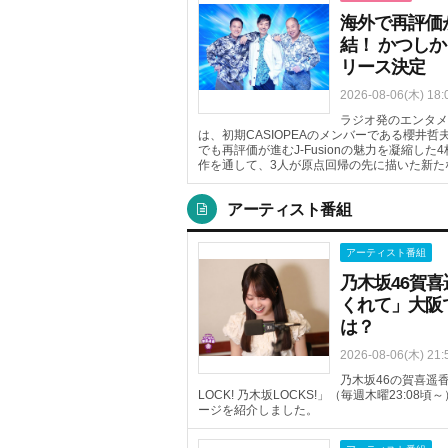
海外で再評価が進
結！ かつしか
リース決定
2026-08-06(木) 18:
ラジオ発のエンタメ
は、初期CASIOPEAのメンバーである櫻井
でも再評価が進むJ-Fusionの魅力を凝縮した
作を通して、3人が原点回帰の先に描いた新た
アーティスト番組
アーティスト番組
乃木坂46賀
くれて」大阪
は？
2026-08-06(木) 21:
乃木坂46の賀喜遥香
LOCK! 乃木坂LOCKS!」（毎週木曜23:
ージを紹介しました。