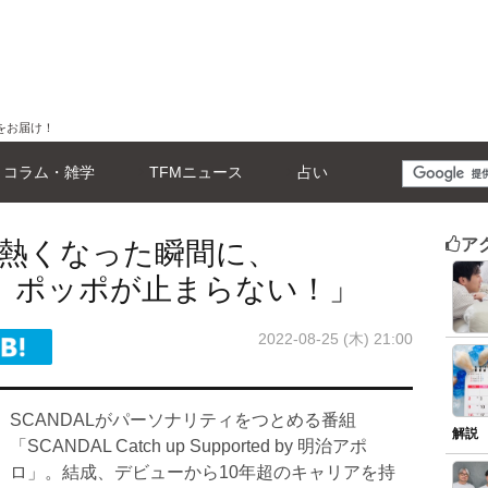
をお届け！
コラム・雑学
TFMニュース
占い
ア
熱くなった瞬間に、
ト、ポッポが止まらない！」
2022-08-25 (木) 21:00
SCANDALがパーソナリティをつとめる番組
解説
「SCANDAL Catch up Supported by 明治アポ
ロ」。結成、デビューから10年超のキャリアを持