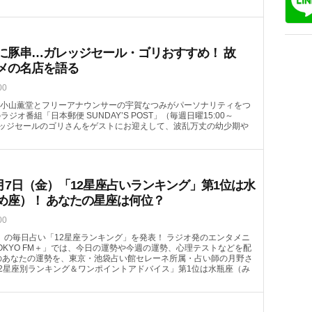
に豚串…ガレッジセール・ゴリおすすめ！ 故
メの名店を語る
00
小山薫堂とフリーアナウンサーの宇賀なつみがパーソナリティをつ
のラジオ番組「日本郵便 SUNDAY’S POST」（毎週日曜15:00～
ガレッジセールのゴリさんをゲストにお迎えして、波乱万丈の幼少期や
月7日（金）「12星座占いランキング」第1位は水
め座）！ あなたの星座は何位？
00
（金）の毎日占い「12星座ランキング」を発表！ ラジオ発のエンタメニ
OKYO FM＋」では、今日の運勢や今週の運勢、心理テストなどを配
）のあなたの運勢を、東京・池袋占い館セレーネ所属・占い師の月野さ
2星座別ランキング＆ワンポイントアドバイス」第1位は水瓶座（み